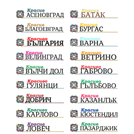
ДПС Ново начало
Пазарджик
Червен бряг
Евро
загинал
ВиК мрежа
политически натиск
Васил Левски
АПИ
Здраве
МРРБ
МВР
инциденти
Празници
Цени
ПожарнаБезопасност
Окръжен съд
санкции
инвестиции
Койнаре
Плевенска филхармония
Общински съвет
Наркотици
Лято 2025
щети
културен календар
Дарителска кампания
дело
подкрепа