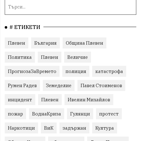
# ЕТИКЕТИ
Плевен
България
Община Плевен
Политика
Плевен
Величие
ПрогнозаЗаВремето
полиция
катастрофа
Румен Радев
Земеделие
Павел Стоименов
инцидент
Плевен
Ивелин Михайлов
пожар
ВоднаКриза
Гулянци
протест
Наркотици
ВиК
задържан
Култура