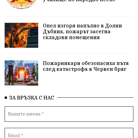
Бойко Борисов
ПрогнозаЗаВремето
ГЕРБ
репресии
изкуство
водна криза
Брест
Опел изгоря напълно в Долни
протести
Фолклор
водоснабдяване
Дъбник, пожарът засегна
складови помещения
Левски
Народно събрание
прокуратура
Бюджет2026
Плевенско
Концерти
Пожарникари обезопасиха пътя
след катастрофа в Червен бряг
Новини
Традиции
Избори
Разследване
спорт
ПТП
ГДБОП
Финансиране
ЗА ВРЪЗКА С НАС
Купуване на гласове
библиотека „Христо Смирненски“
партия "Мафия"
Росен Желязков
екология