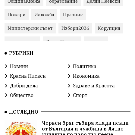
ОбщинаКнежа
образование
Делян Пеевски
Пожари
Изложба
Празник
Министерски съвет
Избори2026
Корупция
воден режим
ЛетниПожари
оставка
РУБРИКИ
ОбластПлевен
ученици
ремонти
Новини
Политика
Красив Плевен
Сияна
МВР
Красив Плевен
Икономика
благотворителност
Илияна Йотова
Добри дела
Здраве и Красота
Общество
Спорт
Общински съвет
Общество
Икономика
Ивелин Михайлов
инфраструктура
ПОСЛЕДНО
Червен бряг събира млади певци
здравеопазване
концерт
задържани
от България и чужбина в Лятно
училище по народно пеене