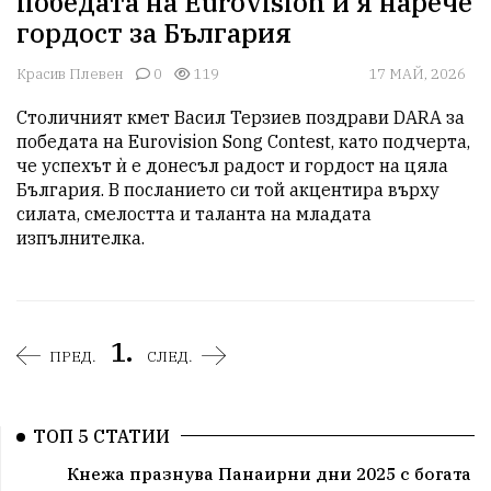
победата на Eurovision и я нарече
гордост за България
Красив Плевен
0
119
17 МАЙ, 2026
Столичният кмет Васил Терзиев поздрави DARA за 
победата на Eurovision Song Contest, като подчерта, 
че успехът ѝ е донесъл радост и гордост на цяла 
България. В посланието си той акцентира върху 
силата, смелостта и таланта на младата 
изпълнителка.
1.
ПРЕД.
СЛЕД.
ТОП 5 СТАТИИ
Кнежа празнува Панаирни дни 2025 с богата