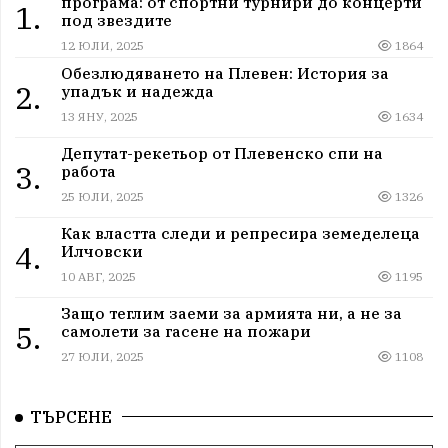
програма: от спортни турнири до концерти
1.
под звездите
12 ЮЛИ, 2025
1864
Обезлюдяването на Плевен: История за
2.
упадък и надежда
13 ЯНУ, 2025
1634
Депутат-рекетьор от Плевенско спи на
3.
работа
25 ЮЛИ, 2025
1326
Как властта следи и репресира земеделеца
4.
Илчовски
10 АВГ, 2025
1195
Защо теглим заеми за армията ни, а не за
5.
самолети за гасене на пожари
27 ЮЛИ, 2025
1108
ТЪРСЕНЕ