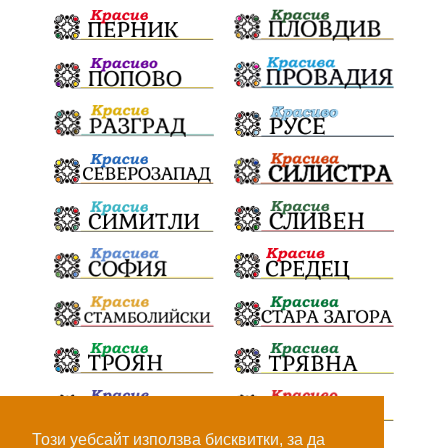
театър
Българска армия
Георги Парцалев
Радостин Василев
Регионална библиотека
„Христо Смирненски“
напояване
спасителна акция
„Евровизия“
24 май
DARA
назначения
Проверка
проверки
ВиК Плевен
Андрей Гюров
Тръстеник
изпълнителен директор
ОбластПлевен
Коледно градче
заместник-кмет
палеж
"Лукойл"
почит
загинала жена
Украйна
безводие
Заплахи
Гордост
МЗХ
Този уебсайт използва бисквитки, за да