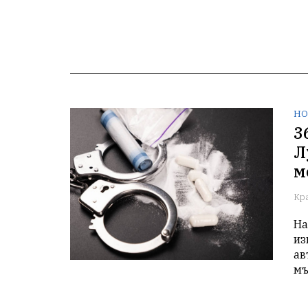
НО
3
Л
м
Кр
На
из
ав
мъ