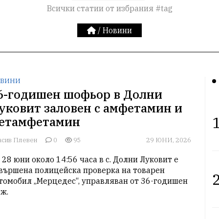
Всички статии от избрания #tag
/
Новини
ВИНИ
6-годишен шофьор в Долни
уковит заловен с амфетамин и
1
етамфетамин
асив Плевен
0
95
29 ЮНИ, 2026
 28 юни около 14:56 часа в с. Долни Луковит е 
вършена полицейска проверка на товарен 
2
томобил „Мерцедес“, управляван от 36-годишен 
ж.