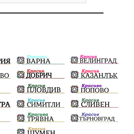
Бойко Борисов
ПрогнозаЗаВремето
ГЕРБ
репресии
изкуство
водна криза
Брест
протести
водоснабдяване
Левски
прокуратура
Народно събрание
Бюджет2026
Плевенско
Новини
Традиции
Избори
Фолклор
Концерти
спорт
ПТП
ГДБОП
Финансиране
Купуване на гласове
Разследване
библиотека „Христо Смирненски“