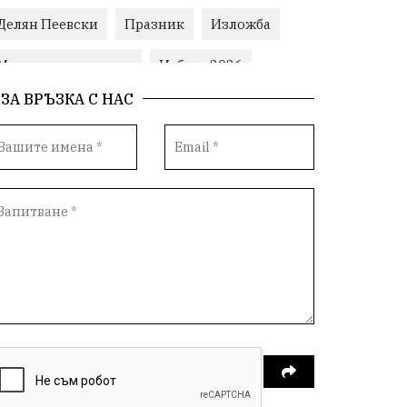
Делян Пеевски
Празник
Изложба
Министерски съвет
Избори2026
ЗА ВРЪЗКА С НАС
Корупция
воден режим
Пожари
ЛетниПожари
оставка
ОбластПлевен
ученици
ремонти
Красив Плевен
Сияна
МВР
благотворителност
Илияна Йотова
Общински съвет
Общество
Икономика
Ивелин Михайлов
инфраструктура
здравеопазване
концерт
задържани