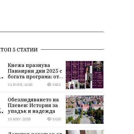
ТОП 5 СТАТИИ
Кнежа празнува
Панаирни дни 2025 с
.
богата програма: от
спортни турнири до
12 ЮЛИ, 2025
1853
концерти под
звездите
Обезлюдяването на
Плевен: История за
.
упадък и надежда
13 ЯНУ, 2025
1628