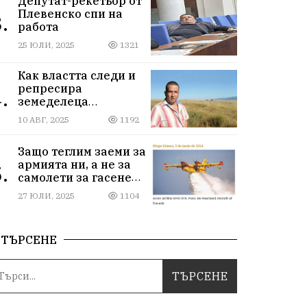
Депутат-рекетьор от
Плевенско спи на
.
работа
25 ЮЛИ, 2025
1321
Как властта следи и
репресира
.
земеделеца
Илчовски
10 АВГ, 2025
1192
Защо теглим заеми за
армията ни, а не за
.
самолети за гасене
на пожари
27 ЮЛИ, 2025
1104
ТЪРСЕНЕ