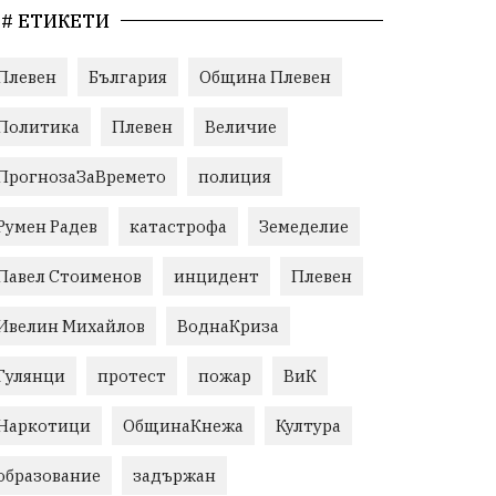
# ЕТИКЕТИ
Плевен
България
Община Плевен
Политика
Плевен
Величие
ПрогнозаЗаВремето
полиция
Румен Радев
катастрофа
Земеделие
Павел Стоименов
инцидент
Плевен
Ивелин Михайлов
ВоднаКриза
Гулянци
протест
пожар
ВиК
Наркотици
ОбщинаКнежа
Култура
образование
задържан