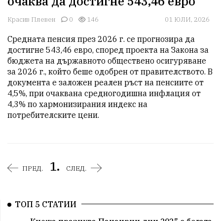
очаква да достигне 543,46 евро
Красив Плевен
0
146
01 ЮЛИ, 2026
Средната пенсия през 2026 г. се прогнозира да 
достигне 543,46 евро, според проекта на Закона за 
бюджета на държавното обществено осигуряване 
за 2026 г., който беше одобрен от правителството. В 
документа е заложен реален ръст на пенсиите от 
4,5%, при очаквана средногодишна инфлация от 
4,3% по хармонизирания индекс на 
потребителските цени.
1.
ПРЕД.
СЛЕД.
ТОП 5 СТАТИИ
Кнежа празнува Панаирни дни 2025 с богата