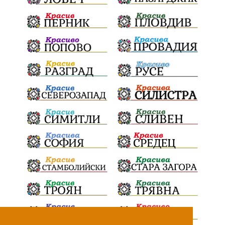
„Христо Смирненски“
напояване
„Евровизия“
24 май
РДПБЗН
спасителна акция
Проверка
проверки
ВиК Плевен
DARA
назначения
Андрей Гюров
изпълнителен директор
ОбластПлевен
Коледно градче
заместник-кмет
"Лукойл"
почит
загинала жена
Украйна
безводие
Заплахи
Гордост
МЗХ
Николай Попов
Червен бряг
НАП
Доброволци
Искър
ИзкуственИнтелект
катастрофи