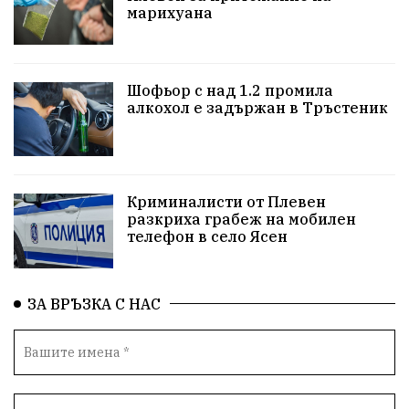
марихуана
Бойко Борисов
ПрогнозаЗаВремето
ГЕРБ
репресии
изкуство
водна криза
Брест
Шофьор с над 1.2 промила
протести
водоснабдяване
Левски
алкохол е задържан в Тръстеник
Народно събрание
прокуратура
Бюджет2026
Плевенско
Новини
Традиции
Избори
Криминалисти от Плевен
разкриха грабеж на мобилен
Фолклор
Концерти
спорт
ПТП
ГДБОП
телефон в село Ясен
Финансиране
Купуване на гласове
ЗА ВРЪЗКА С НАС
Разследване
библиотека „Христо Смирненски“
партия "Мафия"
Росен Желязков
екология
Социална политика
Кайлъка
Пордим