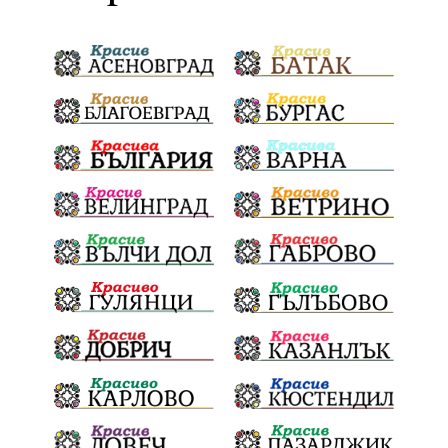
политически натиск
Васил Левски
Празници
Цени
МВР
инциденти
АПИ
Здраве
МРРБ
Долни Дъбник
Плевенска филхармония
Койнаре
Общински съвет
Наркотици
санкции
инвестиции
Окръжен съд
Лято 2025
културен календар
дело
подкрепа
Дарителска кампания
театър
Българска армия
Георги Парцалев
Радостин Василев
Регионална библиотека