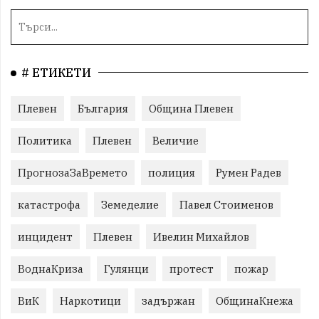
# ЕТИКЕТИ
Плевен
България
Община Плевен
Политика
Плевен
Величие
ПрогнозаЗаВремето
полиция
Румен Радев
катастрофа
Земеделие
Павел Стоименов
инцидент
Плевен
Ивелин Михайлов
ВоднаКриза
Гулянци
протест
пожар
ВиК
Наркотици
задържан
ОбщинаКнежа