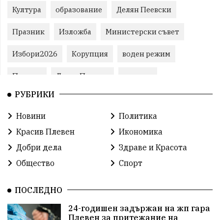
Култура
образование
Делян Пеевски
Празник
Изложба
Министерски съвет
Избори2026
Корупция
воден режим
Пожари
ЛетниПожари
оставка
РУБРИКИ
ОбластПлевен
ученици
ремонти
Новини
Политика
Красив Плевен
Сияна
МВР
Красив Плевен
Икономика
благотворителност
Илияна Йотова
Добри дела
Здраве и Красота
Общество
Спорт
Общински съвет
Общество
Икономика
Ивелин Михайлов
инфраструктура
ПОСЛЕДНО
24-годишен задържан на жп гара
здравеопазване
концерт
задържани
Плевен за притежание на