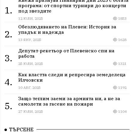
програма: от спортни турнири до концерти
1.
под звездите
12 ЮЛИ, 2025
1853
Обезлюдяването на Плевен: История за
2.
упадък и надежда
13 ЯНУ, 2025
1628
Депутат-рекетьор от Плевенско спи на
3.
работа
25 ЮЛИ, 2025
1321
Как властта следи и репресира земеделеца
4.
Илчовски
10 АВГ, 2025
1192
Защо теглим заеми за армията ни, а не за
5.
самолети за гасене на пожари
27 ЮЛИ, 2025
1104
ТЪРСЕНЕ