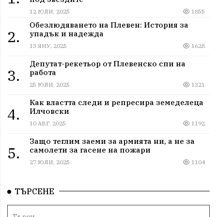
12 ЮЛИ, 2025
1855
Обезлюдяването на Плевен: История за
2.
упадък и надежда
13 ЯНУ, 2025
1628
Депутат-рекетьор от Плевенско спи на
3.
работа
25 ЮЛИ, 2025
1321
Как властта следи и репресира земеделеца
4.
Илчовски
10 АВГ, 2025
1192
Защо теглим заеми за армията ни, а не за
5.
самолети за гасене на пожари
27 ЮЛИ, 2025
1104
ТЪРСЕНЕ