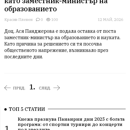
като заместник-министър на
образованието
Красив Плевен
0
100
12 МАЙ, 2026
Доц. Ася Панджерова е подала оставка от поста 
заместник-министър на образованието и науката. 
Като причина за решението си тя посочва 
общественото напрежение, възникнало през 
последните дни.
1.
ПРЕД.
СЛЕД.
ТОП 5 СТАТИИ
Кнежа празнува Панаирни дни 2025 с богата
програма: от спортни турнири до концерти
1.
под звездите