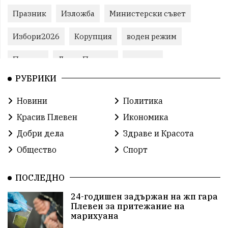
Празник
Изложба
Министерски съвет
Избори2026
Корупция
воден режим
Пожари
ЛетниПожари
оставка
РУБРИКИ
ОбластПлевен
ученици
ремонти
Новини
Политика
Красив Плевен
Сияна
МВР
Красив Плевен
Икономика
благотворителност
Илияна Йотова
Добри дела
Здраве и Красота
Общество
Спорт
Общински съвет
Общество
Икономика
Ивелин Михайлов
инфраструктура
ПОСЛЕДНО
24-годишен задържан на жп гара
здравеопазване
концерт
задържани
Плевен за притежание на
марихуана
Бойко Борисов
ПрогнозаЗаВремето
ГЕРБ