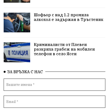
репресии
изкуство
водна криза
Брест
Шофьор с над 1.2 промила
протести
водоснабдяване
Левски
алкохол е задържан в Тръстеник
Народно събрание
прокуратура
Бюджет2026
Плевенско
Новини
Традиции
Избори
Криминалисти от Плевен
разкриха грабеж на мобилен
Фолклор
Концерти
спорт
ПТП
ГДБОП
телефон в село Ясен
Финансиране
Купуване на гласове
ЗА ВРЪЗКА С НАС
Разследване
библиотека „Христо Смирненски“
партия "Мафия"
Росен Желязков
екология
Социална политика
Кайлъка
Пордим
ремонт
еврото
фестивал
Превенция