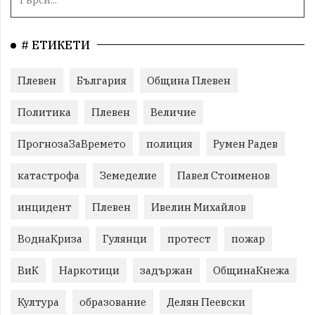
# ЕТИКЕТИ
Плевен
България
Община Плевен
Политика
Плевен
Величие
ПрогнозаЗаВремето
полиция
Румен Радев
катастрофа
Земеделие
Павел Стоименов
инцидент
Плевен
Ивелин Михайлов
ВоднаКриза
Гулянци
протест
пожар
ВиК
Наркотици
задържан
ОбщинаКнежа
Култура
образование
Делян Пеевски