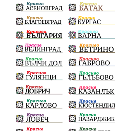
Празници
Цени
МВР
инциденти
АПИ
Здраве
МРРБ
Долни Дъбник
Плевенска филхармония
Койнаре
Общински съвет
Наркотици
санкции
инвестиции
Окръжен съд
Лято 2025
културен календар
дело
подкрепа
Дарителска кампания
театър
Българска армия
Георги Парцалев
Радостин Василев
Регионална библиотека
„Христо Смирненски“
напояване
„Евровизия“