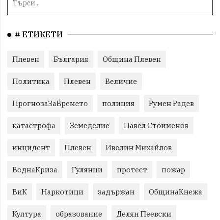
# ЕТИКЕТИ
Плевен
България
Община Плевен
Политика
Плевен
Величие
ПрогнозаЗаВремето
полиция
Румен Радев
катастрофа
Земеделие
Павел Стоименов
инцидент
Плевен
Ивелин Михайлов
ВоднаКриза
Гулянци
протест
пожар
ВиК
Наркотици
задържан
ОбщинаКнежа
Култура
образование
Делян Пеевски