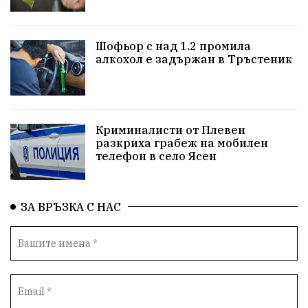
репресии
изкуство
водна криза
Брест
Шофьор с над 1.2 промила
протести
водоснабдяване
Левски
алкохол е задържан в Тръстеник
Народно събрание
прокуратура
Бюджет2026
Плевенско
Новини
Традиции
Избори
Криминалисти от Плевен
разкриха грабеж на мобилен
Фолклор
Концерти
спорт
ПТП
ГДБОП
телефон в село Ясен
Финансиране
Купуване на гласове
ЗА ВРЪЗКА С НАС
Разследване
библиотека „Христо Смирненски“
партия "Мафия"
Росен Желязков
екология
Социална политика
Кайлъка
Пордим
ремонт
еврото
фестивал
Превенция