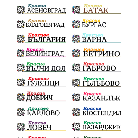
Празници
Цени
МВР
инциденти
АПИ
Здраве
МРРБ
Долни Дъбник
Плевенска филхармония
Койнаре
Общински съвет
Наркотици
санкции
инвестиции
Окръжен съд
Лято 2025
културен календар
дело
подкрепа
Дарителска кампания
театър
Българска армия
Георги Парцалев
Радостин Василев
Регионална библиотека
„Христо Смирненски“
напояване
„Евровизия“