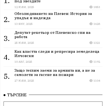
1.
под звездите
12 ЮЛИ, 2025
1853
Обезлюдяването на Плевен: История за
2.
упадък и надежда
13 ЯНУ, 2025
1628
Депутат-рекетьор от Плевенско спи на
3.
работа
25 ЮЛИ, 2025
1321
Как властта следи и репресира земеделеца
4.
Илчовски
10 АВГ, 2025
1192
Защо теглим заеми за армията ни, а не за
5.
самолети за гасене на пожари
27 ЮЛИ, 2025
1104
ТЪРСЕНЕ