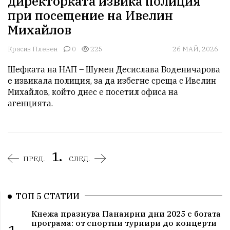
директорката извика полиция
при посещение на Ивелин
Михайлов
Красив Плевен
0
225
26 МАЙ, 2026
Шефката на НАП – Шумен Десислава Воденичарова 
е извикала полиция, за да избегне среща с Ивелин 
Михайлов, който днес е посетил офиса на 
агенцията. 
1.
ПРЕД.
СЛЕД.
ТОП 5 СТАТИИ
Кнежа празнува Панаирни дни 2025 с богата
програма: от спортни турнири до концерти