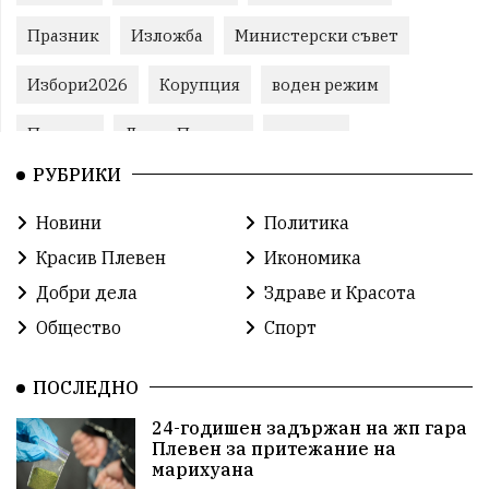
Празник
Изложба
Министерски съвет
Избори2026
Корупция
воден режим
Пожари
ЛетниПожари
оставка
РУБРИКИ
ОбластПлевен
ученици
ремонти
Новини
Политика
Красив Плевен
Сияна
МВР
Красив Плевен
Икономика
благотворителност
Илияна Йотова
Добри дела
Здраве и Красота
Общество
Спорт
Общински съвет
Общество
Икономика
Ивелин Михайлов
инфраструктура
ПОСЛЕДНО
24-годишен задържан на жп гара
здравеопазване
концерт
задържани
Плевен за притежание на
марихуана
Бойко Борисов
ПрогнозаЗаВремето
ГЕРБ