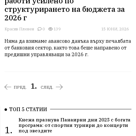
работи усилено по
структурирането на бюджета за
2026 г
Красив Плевен
0
139
15 ЮНИ, 2026
Няма да взимаме авансово данъка върху печалбата 
от банковия сектор, както това беше направено от 
предишни управляващи за 2026 г.
1.
ПРЕД.
СЛЕД.
ТОП 5 СТАТИИ
Кнежа празнува Панаирни дни 2025 с богата
програма: от спортни турнири до концерти
1.
под звездите