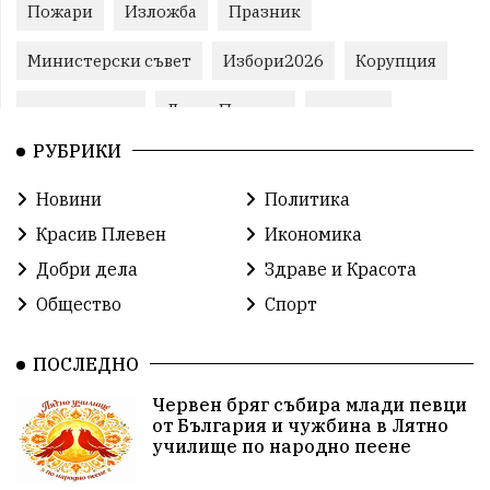
Пожари
Изложба
Празник
Министерски съвет
Избори2026
Корупция
воден режим
ЛетниПожари
оставка
РУБРИКИ
ОбластПлевен
ученици
ремонти
Новини
Политика
Красив Плевен
Сияна
МВР
Красив Плевен
Икономика
благотворителност
Илияна Йотова
Добри дела
Здраве и Красота
Общество
Спорт
Общински съвет
Общество
Икономика
Ивелин Михайлов
инфраструктура
ПОСЛЕДНО
Червен бряг събира млади певци
здравеопазване
концерт
задържани
от България и чужбина в Лятно
училище по народно пеене
Бойко Борисов
ПрогнозаЗаВремето
ГЕРБ