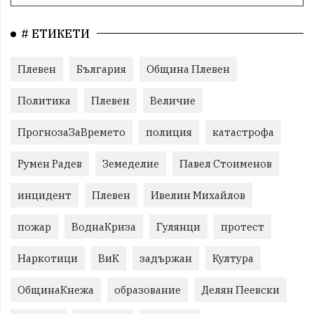
# ЕТИКЕТИ
Плевен
България
Община Плевен
Политика
Плевен
Величие
ПрогнозаЗаВремето
полиция
катастрофа
Румен Радев
Земеделие
Павел Стоименов
инцидент
Плевен
Ивелин Михайлов
пожар
ВоднаКриза
Гулянци
протест
Наркотици
ВиК
задържан
Култура
ОбщинаКнежа
образование
Делян Пеевски