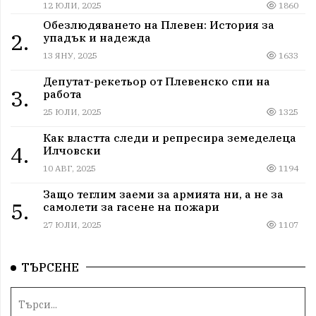
12 ЮЛИ, 2025
1860
Обезлюдяването на Плевен: История за
2.
упадък и надежда
13 ЯНУ, 2025
1633
Депутат-рекетьор от Плевенско спи на
3.
работа
25 ЮЛИ, 2025
1325
Как властта следи и репресира земеделеца
4.
Илчовски
10 АВГ, 2025
1194
Защо теглим заеми за армията ни, а не за
5.
самолети за гасене на пожари
27 ЮЛИ, 2025
1107
ТЪРСЕНЕ