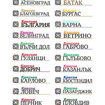
Евро
загинал
ВиК мрежа
политически натиск
Васил Левски
АПИ
Здраве
МРРБ
МВР
инциденти
Празници
Цени
ПожарнаБезопасност
Окръжен съд
санкции
инвестиции
Койнаре
Плевенска филхармония
Общински съвет
Наркотици
Лято 2025
щети
културен календар
Дарителска кампания
дело
подкрепа
театър
Българска армия
Георги Парцалев