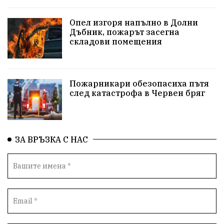
репресии
изкуство
водна криза
Брест
Опел изгоря напълно в Долни
протести
Фолклор
водоснабдяване
Дъбник, пожарът засегна
складови помещения
Левски
Народно събрание
прокуратура
Бюджет2026
Плевенско
Концерти
Пожарникари обезопасиха пътя
след катастрофа в Червен бряг
Новини
Традиции
Избори
Разследване
спорт
ПТП
ГДБОП
Финансиране
ЗА ВРЪЗКА С НАС
Купуване на гласове
библиотека „Христо Смирненски“
партия "Мафия"
Росен Желязков
екология
Социална политика
Кайлъка
Пордим