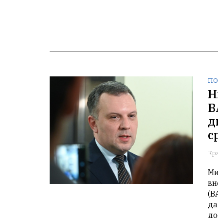
ПО
Н
В
д
с
Кр
Ми
вн
(В
да
до