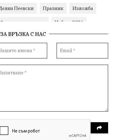
Делян Пеевски
Празник
Изложба
Министерски съвет
Избори2026
ЗА ВРЪЗКА С НАС
Корупция
воден режим
Пожари
ЛетниПожари
оставка
ОбластПлевен
ученици
ремонти
Красив Плевен
Сияна
МВР
благотворителност
Илияна Йотова
Общински съвет
Общество
Икономика
Ивелин Михайлов
инфраструктура
здравеопазване
концерт
задържани