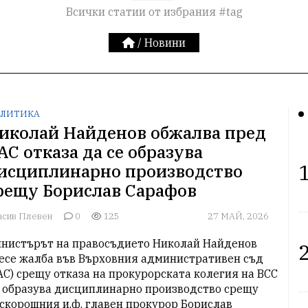
Всички статии от избрания #tag
/
Новини
ЛИТИКА
иколай Найденов обжалва пред
АС отказа да се образува
1
исциплинарно производство
рещу Борислав Сарафов
асив Плевен
0
125
27 МАЙ, 2026
нистърът на правосъдието Николай Найденов 
2
есе жалба във Върховния административен съд 
АС) срещу отказа на прокурорската колегия на ВСС 
 образува дисциплинарно производство срещу 
скорошния и.ф. главен прокурор Борислав 