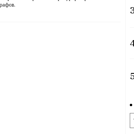
рафов.
3
4
5