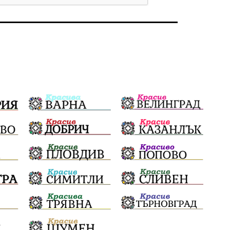
Бойко Борисов
ПрогнозаЗаВремето
ГЕРБ
репресии
изкуство
водна криза
Брест
протести
водоснабдяване
Левски
прокуратура
Народно събрание
Бюджет2026
Плевенско
Новини
Традиции
Избори
Фолклор
Концерти
спорт
ПТП
ГДБОП
Финансиране
Купуване на гласове
Разследване
библиотека „Христо Смирненски“