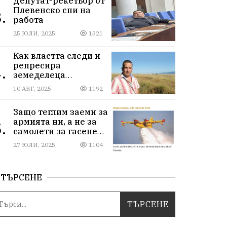
Депутат-рекетьор от
Плевенско спи на
.
работа
25 ЮЛИ, 2025
1321
Как властта следи и
репресира
.
земеделеца
Илчовски
10 АВГ, 2025
1192
Защо теглим заеми за
армията ни, а не за
.
самолети за гасене
на пожари
27 ЮЛИ, 2025
1104
ТЪРСЕНЕ