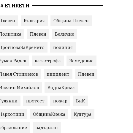
# ЕТИКЕТИ
Плевен
България
Община Плевен
Политика
Плевен
Величие
ПрогнозаЗаВремето
полиция
Румен Радев
катастрофа
Земеделие
Павел Стоименов
инцидент
Плевен
Ивелин Михайлов
ВоднаКриза
Гулянци
протест
пожар
ВиК
Наркотици
ОбщинаКнежа
Култура
образование
задържан