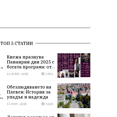
ТОП 5 СТАТИИ
Кнежа празнува
Панаирни дни 2025 с
.
богата програма: от
спортни турнири до
12 ЮЛИ, 2025
1852
концерти под
звездите
Обезлюдяването на
Плевен: История за
.
упадък и надежда
13 ЯНУ, 2025
1628