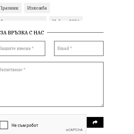
Празник
Изложба
Министерски съвет
Избори2026
ЗА ВРЪЗКА С НАС
Корупция
воден режим
Пожари
ЛетниПожари
оставка
ОбластПлевен
ученици
ремонти
Красив Плевен
Сияна
МВР
благотворителност
Илияна Йотова
Общински съвет
Общество
Икономика
Ивелин Михайлов
инфраструктура
здравеопазване
концерт
задържани