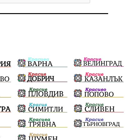
Бойко Борисов
ПрогнозаЗаВремето
ГЕРБ
репресии
изкуство
водна криза
Брест
протести
водоснабдяване
Левски
Народно събрание
прокуратура
Бюджет2026
Плевенско
Новини
Традиции
Избори
Фолклор
Концерти
спорт
ПТП
ГДБОП
Финансиране
Купуване на гласове
Разследване