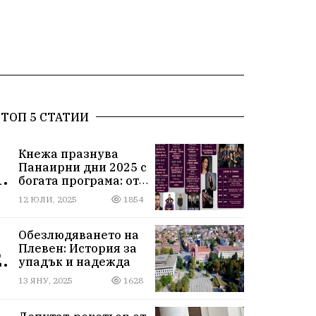
ТОП 5 СТАТИИ
Кнежа празнува
Панаирни дни 2025 с
.
богата програма: от
спортни турнири до
12 ЮЛИ, 2025
1854
концерти под
звездите
Обезлюдяването на
Плевен: История за
.
упадък и надежда
13 ЯНУ, 2025
1628