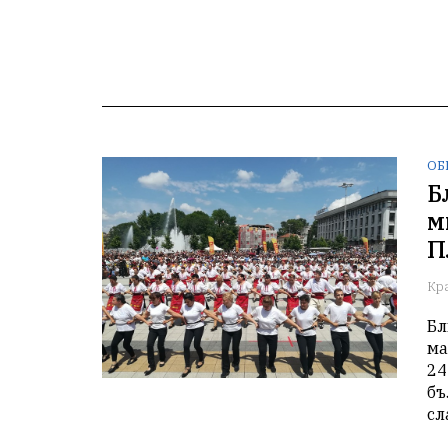
ОБ
Б
м
П
Кр
Бл
ма
24
бъ
сл