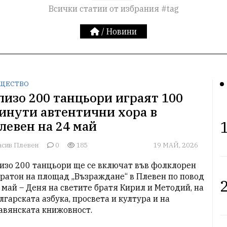
Всички статии от избрания #tag
/
Новини
ЩЕСТВО
лизо 200 танцьори играят 100
инути автентични хора в
1
левен на 24 май
асив Плевен
0
185
19 МАЙ, 2026
изо 200 танцьори ще се включат във фолклорен 
ратон на площад „Възраждане“ в Плевен по повод 
2
 май – Деня на светите братя Кирил и Методий, на 
лгарската азбука, просвета и култура и на 
авянската книжовност.