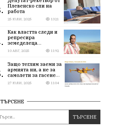
Депутат-рекетьор от
Плевенско спи на
.
работа
25 ЮЛИ, 2025
1321
Как властта следи и
репресира
.
земеделеца
Илчовски
10 АВГ, 2025
1192
Защо теглим заеми за
армията ни, а не за
.
самолети за гасене
на пожари
27 ЮЛИ, 2025
1104
ТЪРСЕНЕ