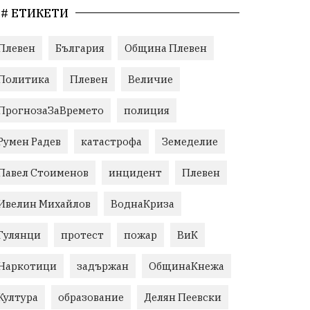
# ЕТИКЕТИ
Плевен
България
Община Плевен
Политика
Плевен
Величие
ПрогнозаЗаВремето
полиция
Румен Радев
катастрофа
Земеделие
Павел Стоименов
инцидент
Плевен
Ивелин Михайлов
ВоднаКриза
Гулянци
протест
пожар
ВиК
Наркотици
задържан
ОбщинаКнежа
Култура
образование
Делян Пеевски