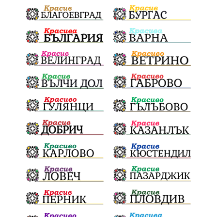
политически натиск
Васил Левски
АПИ
Здраве
МРРБ
МВР
инциденти
Празници
Цени
ПожарнаБезопасност
Окръжен съд
санкции
инвестиции
Койнаре
Плевенска филхармония
Общински съвет
Наркотици
Лято 2025
щети
културен календар
Дарителска кампания
дело
подкрепа
театър
Българска армия
Георги Парцалев
Радостин Василев
Регионална библиотека