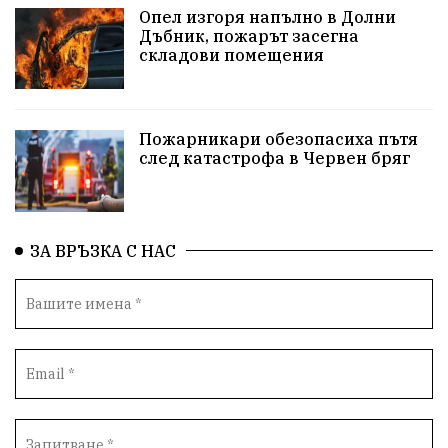
Опел изгоря напълно в Долни
протести
Фолклор
водоснабдяване
Дъбник, пожарът засегна
складови помещения
Левски
Народно събрание
прокуратура
Бюджет2026
Плевенско
Концерти
Пожарникари обезопасиха пътя
след катастрофа в Червен бряг
Новини
Традиции
Избори
Разследване
спорт
ПТП
ГДБОП
Финансиране
ЗА ВРЪЗКА С НАС
Купуване на гласове
библиотека „Христо Смирненски“
партия "Мафия"
Росен Желязков
екология
Социална политика
Кайлъка
Пордим
Превенция
фестивал
Долни Дъбник