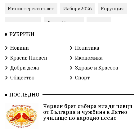
Министерски съвет
Избори2026
Корупция
воден режим
ЛетниПожари
оставка
РУБРИКИ
ОбластПлевен
ученици
ремонти
Новини
Политика
Красив Плевен
Сияна
МВР
Красив Плевен
Икономика
благотворителност
Илияна Йотова
Добри дела
Здраве и Красота
Общество
Спорт
Общински съвет
Общество
Икономика
Ивелин Михайлов
инфраструктура
ПОСЛЕДНО
Червен бряг събира млади певци
здравеопазване
концерт
задържани
от България и чужбина в Лятно
училище по народно пеене
Бойко Борисов
ПрогнозаЗаВремето
ГЕРБ
репресии
изкуство
водна криза
Брест