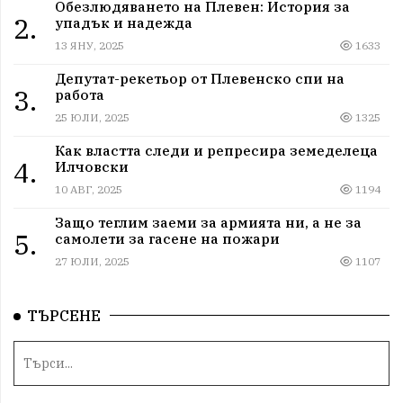
Обезлюдяването на Плевен: История за
2.
упадък и надежда
13 ЯНУ, 2025
1633
Депутат-рекетьор от Плевенско спи на
3.
работа
25 ЮЛИ, 2025
1325
Как властта следи и репресира земеделеца
4.
Илчовски
10 АВГ, 2025
1194
Защо теглим заеми за армията ни, а не за
5.
самолети за гасене на пожари
27 ЮЛИ, 2025
1107
ТЪРСЕНЕ