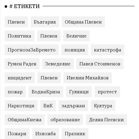
# ЕТИКЕТИ
Плевен
България
Община Плевен
Политика
Плевен
Величие
ПрогнозаЗаВремето
полиция
катастрофа
Румен Радев
Земеделие
Павел Стоименов
инцидент
Плевен
Ивелин Михайлов
пожар
ВоднаКриза
Гулянци
протест
Наркотици
ВиК
задържан
Култура
ОбщинаКнежа
образование
Делян Пеевски
Пожари
Изложба
Празник