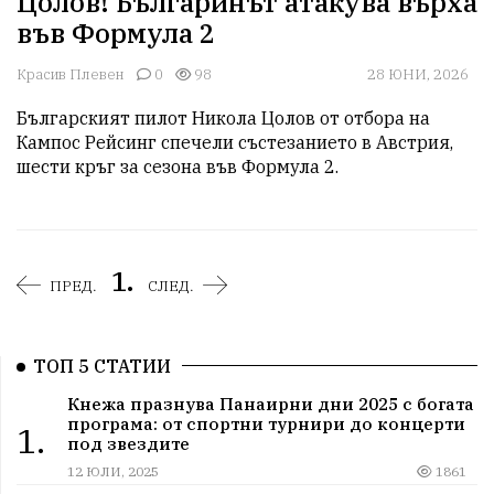
Цолов! Българинът атакува върха
във Формула 2
Красив Плевен
0
98
28 ЮНИ, 2026
Българският пилот Никола Цолов от отбора на 
Кампос Рейсинг спечели състезанието в Австрия, 
шести кръг за сезона във Формула 2.
1.
ПРЕД.
СЛЕД.
ТОП 5 СТАТИИ
Кнежа празнува Панаирни дни 2025 с богата
програма: от спортни турнири до концерти
1.
под звездите
12 ЮЛИ, 2025
1861