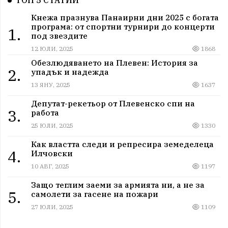
ТОП 5 СТАТИИ
Кнежа празнува Панаирни дни 2025 с богата
програма: от спортни турнири до концерти
1.
под звездите
12 ЮЛИ, 2025
1868
Обезлюдяването на Плевен: История за
2.
упадък и надежда
13 ЯНУ, 2025
1637
Депутат-рекетьор от Плевенско спи на
3.
работа
25 ЮЛИ, 2025
1330
Как властта следи и репресира земеделеца
4.
Илчовски
10 АВГ, 2025
1197
Защо теглим заеми за армията ни, а не за
5.
самолети за гасене на пожари
27 ЮЛИ, 2025
1109