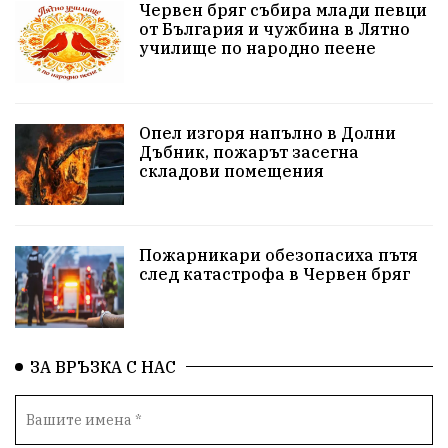
Червен бряг събира млади певци
здравеопазване
концерт
задържани
от България и чужбина в Лятно
училище по народно пеене
Бойко Борисов
ПрогнозаЗаВремето
ГЕРБ
репресии
изкуство
водна криза
Брест
Опел изгоря напълно в Долни
протести
Фолклор
водоснабдяване
Дъбник, пожарът засегна
складови помещения
Левски
Народно събрание
прокуратура
Бюджет2026
Плевенско
Концерти
Пожарникари обезопасиха пътя
след катастрофа в Червен бряг
Новини
Традиции
Избори
Разследване
спорт
ПТП
ГДБОП
Финансиране
ЗА ВРЪЗКА С НАС
Купуване на гласове
библиотека „Христо Смирненски“