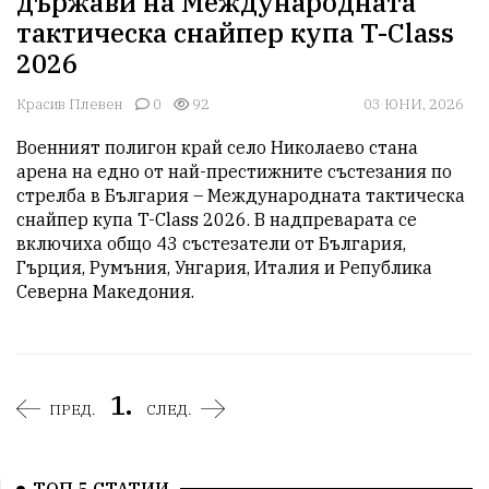
държави на Международната
тактическа снайпер купа T-Class
2026
Красив Плевен
0
92
03 ЮНИ, 2026
Военният полигон край село Николаево стана 
арена на едно от най-престижните състезания по 
стрелба в България – Международната тактическа 
снайпер купа T-Class 2026. В надпреварата се 
включиха общо 43 състезатели от България, 
Гърция, Румъния, Унгария, Италия и Република 
Северна Македония.
1.
ПРЕД.
СЛЕД.