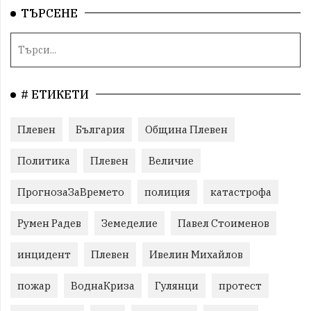
ТЪРСЕНЕ
# ЕТИКЕТИ
Плевен
България
Община Плевен
Политика
Плевен
Величие
ПрогнозаЗаВремето
полиция
катастрофа
Румен Радев
Земеделие
Павел Стоименов
инцидент
Плевен
Ивелин Михайлов
пожар
ВоднаКриза
Гулянци
протест