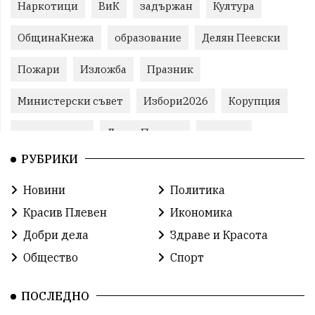
Наркотици
ВиК
задържан
Култура
ОбщинаКнежа
образование
Делян Пеевски
Пожари
Изложба
Празник
Министерски съвет
Избори2026
Корупция
воден режим
ЛетниПожари
оставка
РУБРИКИ
ОбластПлевен
ученици
ремонти
Новини
Политика
Красив Плевен
Сияна
МВР
Красив Плевен
Икономика
благотворителност
Илияна Йотова
Добри дела
Здраве и Красота
Общество
Спорт
Общински съвет
Общество
Икономика
Ивелин Михайлов
инфраструктура
ПОСЛЕДНО