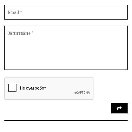
партия "Мафия"
Росен Желязков
екология
Социална политика
Кайлъка
Пордим
Превенция
фестивал
Долни Дъбник
ремонт
еврото
пожарна безопасност
акция
Ловеч
побой
Живопис
#Белене
правосъдие
Исторически парк
престъпление
ОбластПлевен
задържан мъж
Иван Петков
РДПБЗН
празнична програма
парк „Кайлъка“
Българско производство
пътна безопасност
добро дело
Арест