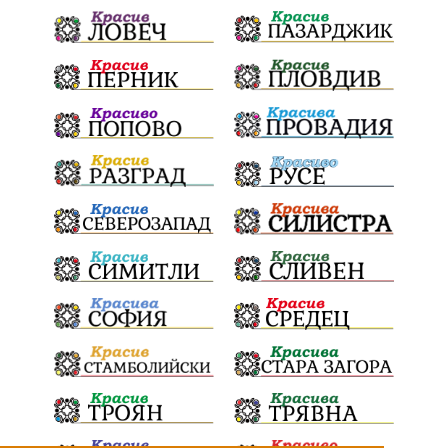
Дарителска кампания
дело
подкрепа
театър
Българска армия
Георги Парцалев
Радостин Василев
Регионална библиотека
„Христо Смирненски“
напояване
спасителна акция
„Евровизия“
24 май
DARA
назначения
Проверка
проверки
ВиК Плевен
Андрей Гюров
Тръстеник
изпълнителен директор
ОбластПлевен
Коледно градче
заместник-кмет
палеж
"Лукойл"
почит
загинала жена
Украйна