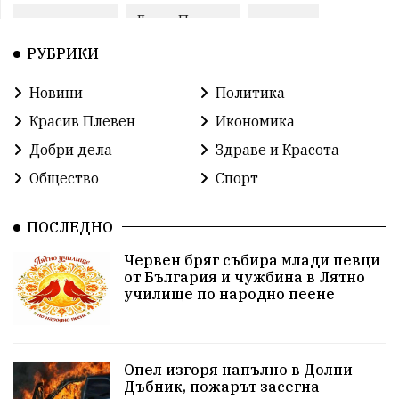
воден режим
ЛетниПожари
оставка
РУБРИКИ
ОбластПлевен
ученици
ремонти
Новини
Политика
Красив Плевен
Сияна
МВР
Красив Плевен
Икономика
благотворителност
Илияна Йотова
Добри дела
Здраве и Красота
Общество
Спорт
Общински съвет
Общество
Икономика
Ивелин Михайлов
инфраструктура
ПОСЛЕДНО
Червен бряг събира млади певци
здравеопазване
концерт
задържани
от България и чужбина в Лятно
училище по народно пеене
Бойко Борисов
ПрогнозаЗаВремето
ГЕРБ
репресии
изкуство
водна криза
Брест
Опел изгоря напълно в Долни
протести
Фолклор
водоснабдяване
Дъбник, пожарът засегна