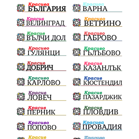
Здраве
МРРБ
МВР
инциденти
Празници
Цени
ПожарнаБезопасност
Окръжен съд
санкции
инвестиции
Койнаре
Плевенска филхармония
Общински съвет
Наркотици
Лято 2025
щети
културен календар
Дарителска кампания
дело
подкрепа
театър
Българска армия
Георги Парцалев
Радостин Василев
Регионална библиотека
„Христо Смирненски“
напояване