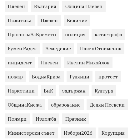
Плевен
България
Община Плевен
Политика
Плевен
Величие
ПрогнозаЗаВремето
полиция
катастрофа
Румен Радев
Земеделие
Павел Стоименов
инцидент
Плевен
Ивелин Михайлов
пожар
ВоднаКриза
Гулянци
протест
Наркотици
ВиК
задържан
Култура
ОбщинаКнежа
образование
Делян Пеевски
Пожари
Изложба
Празник
Министерски съвет
Избори2026
Корупция