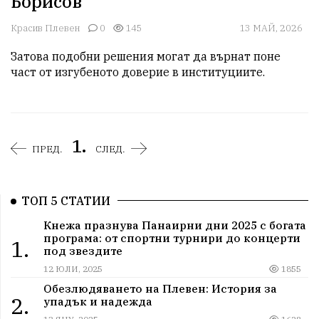
Борисов
Красив Плевен
0
145
13 МАЙ, 2026
Затова подобни решения могат да върнат поне 
част от изгубеното доверие в институциите.
1.
ПРЕД.
СЛЕД.
ТОП 5 СТАТИИ
Кнежа празнува Панаирни дни 2025 с богата
програма: от спортни турнири до концерти
1.
под звездите
12 ЮЛИ, 2025
1855
Обезлюдяването на Плевен: История за
2.
упадък и надежда