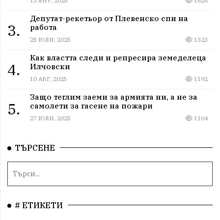
13 ЯНУ, 2025
1628
Депутат-рекетьор от Плевенско спи на
3.
работа
25 ЮЛИ, 2025
1323
Как властта следи и репресира земеделеца
4.
Илчовски
10 АВГ, 2025
1192
Защо теглим заеми за армията ни, а не за
5.
самолети за гасене на пожари
27 ЮЛИ, 2025
1104
ТЪРСЕНЕ
# ЕТИКЕТИ