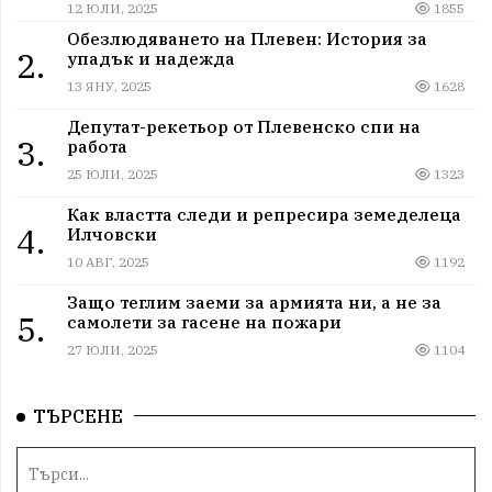
12 ЮЛИ, 2025
1855
Обезлюдяването на Плевен: История за
2.
упадък и надежда
13 ЯНУ, 2025
1628
Депутат-рекетьор от Плевенско спи на
3.
работа
25 ЮЛИ, 2025
1323
Как властта следи и репресира земеделеца
4.
Илчовски
10 АВГ, 2025
1192
Защо теглим заеми за армията ни, а не за
5.
самолети за гасене на пожари
27 ЮЛИ, 2025
1104
ТЪРСЕНЕ