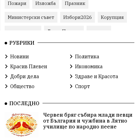
Пожари
Изложба
Празник
Министерски съвет
Избори2026
Корупция
воден режим
ЛетниПожари
оставка
РУБРИКИ
ОбластПлевен
ученици
ремонти
Новини
Политика
Красив Плевен
Сияна
МВР
Красив Плевен
Икономика
благотворителност
Илияна Йотова
Добри дела
Здраве и Красота
Общество
Спорт
Общински съвет
Общество
Икономика
Ивелин Михайлов
инфраструктура
ПОСЛЕДНО
Червен бряг събира млади певци
здравеопазване
концерт
задържани
от България и чужбина в Лятно
училище по народно пеене
Бойко Борисов
ПрогнозаЗаВремето
ГЕРБ