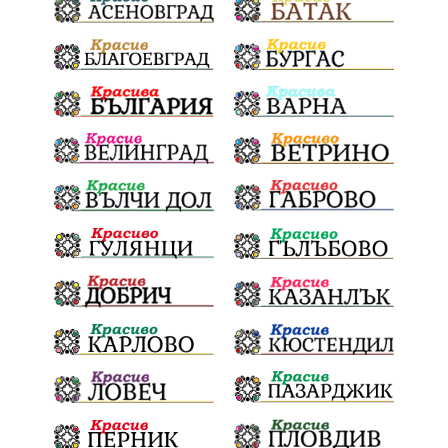
Евро
загинал
ВиК мрежа
политически натиск
Васил Левски
АПИ
Здраве
МРРБ
МВР
инциденти
Празници
Цени
ПожарнаБезопасност
Окръжен съд
санкции
инвестиции
Койнаре
Плевенска филхармония
Общински съвет
Наркотици
Лято 2025
щети
културен календар
Дарителска кампания
дело
подкрепа
театър
Българска армия
Георги Парцалев