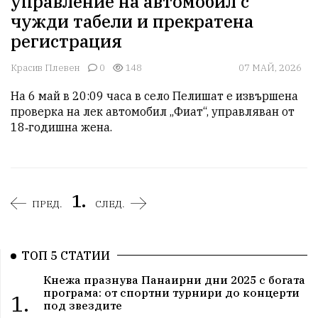
управление на автомобил с
чужди табели и прекратена
регистрация
Красив Плевен
0
148
07 МАЙ, 2026
На 6 май в 20:09 часа в село Пелишат е извършена 
проверка на лек автомобил „Фиат“, управляван от 
18‑годишна жена. 
1.
ПРЕД.
СЛЕД.
ТОП 5 СТАТИИ
Кнежа празнува Панаирни дни 2025 с богата
програма: от спортни турнири до концерти
1.
под звездите