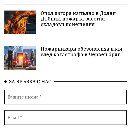
репресии
изкуство
водна криза
Брест
Опел изгоря напълно в Долни
протести
Фолклор
водоснабдяване
Дъбник, пожарът засегна
складови помещения
Левски
Народно събрание
прокуратура
Бюджет2026
Плевенско
Концерти
Пожарникари обезопасиха пътя
след катастрофа в Червен бряг
Новини
Традиции
Избори
Разследване
спорт
ПТП
ГДБОП
Финансиране
ЗА ВРЪЗКА С НАС
Купуване на гласове
библиотека „Христо Смирненски“
партия "Мафия"
Росен Желязков
екология
Социална политика
Кайлъка
Пордим