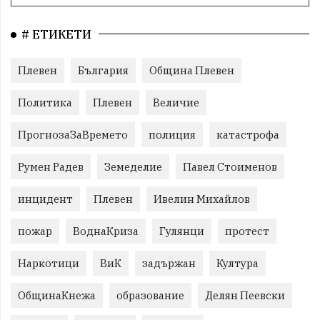
# ЕТИКЕТИ
Плевен
България
Община Плевен
Политика
Плевен
Величие
ПрогнозаЗаВремето
полиция
катастрофа
Румен Радев
Земеделие
Павел Стоименов
инцидент
Плевен
Ивелин Михайлов
пожар
ВоднаКриза
Гулянци
протест
Наркотици
ВиК
задържан
Култура
ОбщинаКнежа
образование
Делян Пеевски