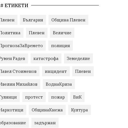
# ЕТИКЕТИ
Плевен
България
Община Плевен
Политика
Плевен
Величие
ПрогнозаЗаВремето
полиция
Румен Радев
катастрофа
Земеделие
Павел Стоименов
инцидент
Плевен
Ивелин Михайлов
ВоднаКриза
Гулянци
протест
пожар
ВиК
Наркотици
ОбщинаКнежа
Култура
образование
задържан