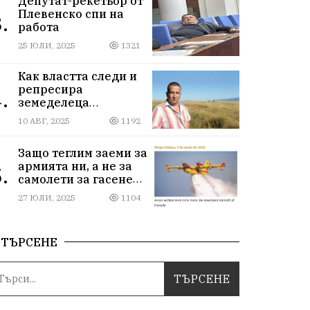
Депутат-рекетьор от
Плевенско спи на
.
работа
25 ЮЛИ, 2025
1321
Как властта следи и
репресира
.
земеделеца
Илчовски
10 АВГ, 2025
1192
Защо теглим заеми за
армията ни, а не за
.
самолети за гасене
на пожари
27 ЮЛИ, 2025
1104
ТЪРСЕНЕ