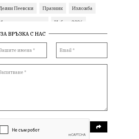
Делян Пеевски
Празник
Изложба
Министерски съвет
Избори2026
ЗА ВРЪЗКА С НАС
Корупция
воден режим
Пожари
ЛетниПожари
оставка
ОбластПлевен
ученици
ремонти
Красив Плевен
Сияна
МВР
благотворителност
Илияна Йотова
Общински съвет
Общество
Икономика
Ивелин Михайлов
инфраструктура
здравеопазване
концерт
задържани