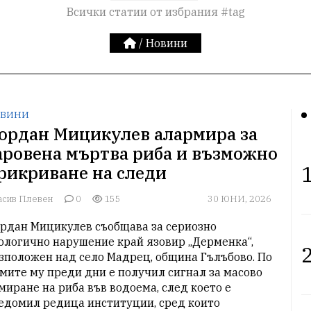
Всички статии от избрания #tag
/
Новини
ВИНИ
ордан Мицикулев алармира за
аровена мъртва риба и възможно
1
рикриване на следи
асив Плевен
0
155
30 ЮНИ, 2026
рдан Мицикулев съобщава за сериозно 
ологично нарушение край язовир „Дерменка“, 
2
зположен над село Мадрец, община Гълъбово. По 
мите му преди дни е получил сигнал за масово 
миране на риба във водоема, след което е 
едомил редица институции, сред които 