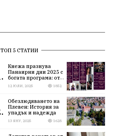
ТОП 5 СТАТИИ
Кнежа празнува
Панаирни дни 2025 с
.
богата програма: от
спортни турнири до
12 ЮЛИ, 2025
1852
концерти под
звездите
Обезлюдяването на
Плевен: История за
.
упадък и надежда
13 ЯНУ, 2025
1628