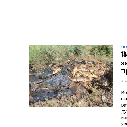
НО
Й
з
п
Кр
Йо
ек
ра
ду
из
ув