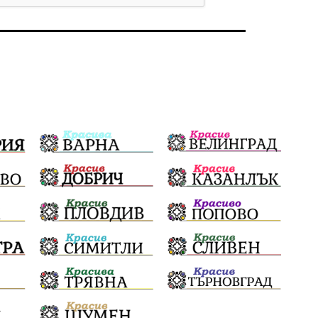
Бойко Борисов
ПрогнозаЗаВремето
ГЕРБ
репресии
изкуство
водна криза
Брест
протести
водоснабдяване
Левски
прокуратура
Народно събрание
Бюджет2026
Плевенско
Новини
Традиции
Избори
Фолклор
Концерти
спорт
ПТП
ГДБОП
Финансиране
Купуване на гласове
Разследване
библиотека „Христо Смирненски“