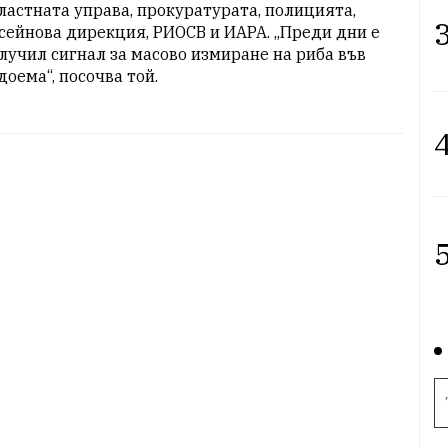
ластната управа, прокуратурата, полицията, 
3
сейнова дирекция, РИОСВ и ИАРА. „Преди дни е 
лучил сигнал за масово измиране на риба във 
доема“, посочва той.
4
5