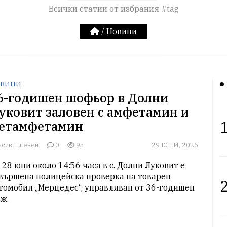
Всички статии от избрания #tag
/
Новини
ВИНИ
6-годишен шофьор в Долни
уковит заловен с амфетамин и
1
етамфетамин
асив Плевен
0
95
29 ЮНИ, 2026
 28 юни около 14:56 часа в с. Долни Луковит е 
вършена полицейска проверка на товарен 
2
томобил „Мерцедес“, управляван от 36-годишен 
ж.