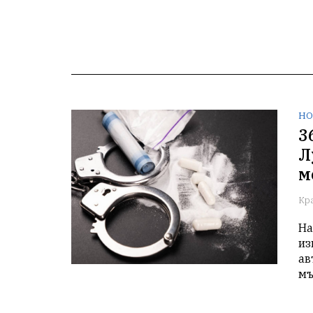
НО
3
Л
м
Кр
На
из
ав
мъ