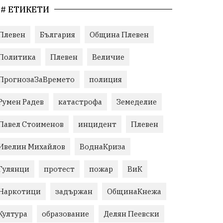
# ЕТИКЕТИ
Плевен
България
Община Плевен
Политика
Плевен
Величие
ПрогнозаЗаВремето
полиция
Румен Радев
катастрофа
Земеделие
Павел Стоименов
инцидент
Плевен
Ивелин Михайлов
ВоднаКриза
Гулянци
протест
пожар
ВиК
Наркотици
задържан
ОбщинаКнежа
Култура
образование
Делян Пеевски