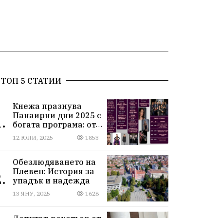
ТОП 5 СТАТИИ
Кнежа празнува
Панаирни дни 2025 с
.
богата програма: от
спортни турнири до
12 ЮЛИ, 2025
1853
концерти под
звездите
Обезлюдяването на
Плевен: История за
.
упадък и надежда
13 ЯНУ, 2025
1628