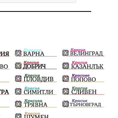
Бойко Борисов
ПрогнозаЗаВремето
ГЕРБ
репресии
изкуство
водна криза
Брест
протести
водоснабдяване
Левски
Народно събрание
прокуратура
Бюджет2026
Плевенско
Новини
Традиции
Избори
Фолклор
Концерти
спорт
ПТП
ГДБОП
Финансиране
Купуване на гласове
Разследване