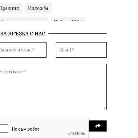
Празник
Изложба
Министерски съвет
Избори2026
ЗА ВРЪЗКА С НАС
Корупция
воден режим
Пожари
ЛетниПожари
оставка
ОбластПлевен
ученици
ремонти
Красив Плевен
Сияна
МВР
благотворителност
Илияна Йотова
Общински съвет
Общество
Икономика
Ивелин Михайлов
инфраструктура
здравеопазване
концерт
задържани