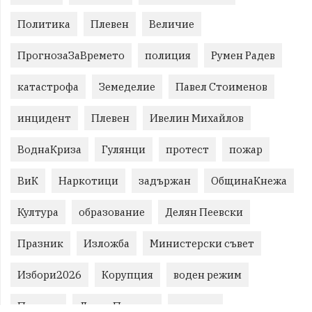
Политика
Плевен
Величие
ПрогнозаЗаВремето
полиция
Румен Радев
катастрофа
Земеделие
Павел Стоименов
инцидент
Плевен
Ивелин Михайлов
ВоднаКриза
Гулянци
протест
пожар
ВиК
Наркотици
задържан
ОбщинаКнежа
Култура
образование
Делян Пеевски
Празник
Изложба
Министерски съвет
Избори2026
Корупция
воден режим
Пожари
ЛетниПожари
оставка