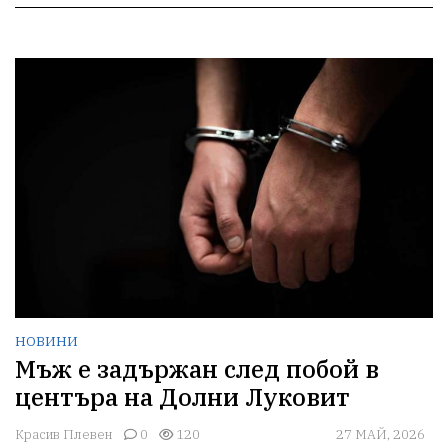
НОВИНИ
Мъж е задържан след побой в
центъра на Долни Луковит
Красив Плевен
0
120
27 МАЙ, 2026