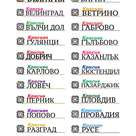
Общински съвет
Наркотици
санкции
инвестиции
Окръжен съд
Лято 2025
културен календар
дело
подкрепа
Дарителска кампания
театър
Българска армия
Георги Парцалев
Радостин Василев
Регионална библиотека
„Христо Смирненски“
напояване
„Евровизия“
24 май
РДПБЗН
спасителна акция
Проверка
проверки
ВиК Плевен
DARA
назначения
Андрей Гюров