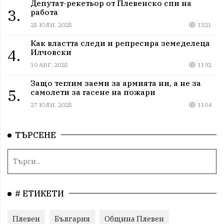
Депутат-рекетьор от Плевенско спи на
3.
работа
25 ЮЛИ, 2025
1321
Как властта следи и репресира земеделеца
4.
Илчовски
10 АВГ, 2025
1192
Защо теглим заеми за армията ни, а не за
5.
самолети за гасене на пожари
27 ЮЛИ, 2025
1104
ТЪРСЕНЕ
# ЕТИКЕТИ
Плевен
България
Община Плевен