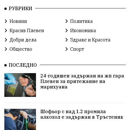
РУБРИКИ
ОбластПлевен
ученици
ремонти
Новини
Политика
Красив Плевен
Сияна
МВР
Красив Плевен
Икономика
благотворителност
Илияна Йотова
Добри дела
Здраве и Красота
Общество
Спорт
Общински съвет
Общество
Икономика
Ивелин Михайлов
инфраструктура
ПОСЛЕДНО
24-годишен задържан на жп гара
здравеопазване
концерт
задържани
Плевен за притежание на
марихуана
Бойко Борисов
ПрогнозаЗаВремето
ГЕРБ
репресии
изкуство
водна криза
Брест
Шофьор с над 1.2 промила
протести
водоснабдяване
Левски
алкохол е задържан в Тръстеник
Народно събрание
прокуратура
Бюджет2026