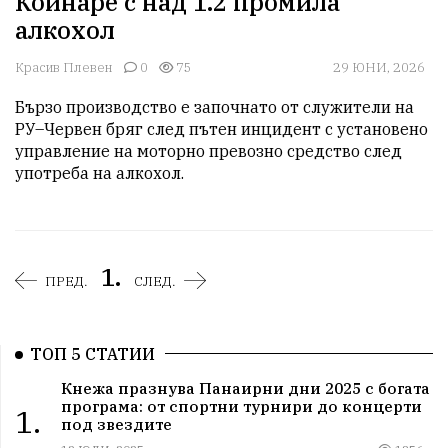
Койнаре с над 1.2 промила
алкохол
Красив Плевен
0
75
29 ЮНИ, 2026
Бързо производство е започнато от служители на 
РУ–Червен бряг след пътен инцидент с установено 
управление на моторно превозно средство след 
употреба на алкохол.
1.
ПРЕД.
СЛЕД.
ТОП 5 СТАТИИ
Кнежа празнува Панаирни дни 2025 с богата
програма: от спортни турнири до концерти
1.
под звездите