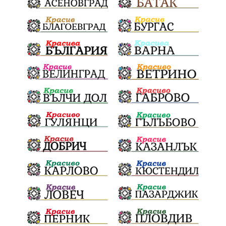
Евро
загинал
ВиК мрежа
политически натиск
Васил Левски
АПИ
Здраве
МРРБ
МВР
инциденти
Празници
Цени
ПожарнаБезопасност
Окръжен съд
санкции
инвестиции
Койнаре
Плевенска филхармония
Общински съвет
Наркотици
Лято 2025
щети
културен календар
Дарителска кампания
дело
подкрепа
театър
Българска армия
Георги Парцалев