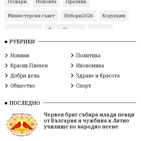
Пожари
Изложба
Празник
Министерски съвет
Избори2026
Корупция
воден режим
ЛетниПожари
оставка
РУБРИКИ
ОбластПлевен
ученици
ремонти
Новини
Политика
Красив Плевен
Сияна
МВР
Красив Плевен
Икономика
благотворителност
Илияна Йотова
Добри дела
Здраве и Красота
Общество
Спорт
Общински съвет
Общество
Икономика
Ивелин Михайлов
инфраструктура
ПОСЛЕДНО
Червен бряг събира млади певци
здравеопазване
концерт
задържани
от България и чужбина в Лятно
училище по народно пеене
Бойко Борисов
ПрогнозаЗаВремето
ГЕРБ