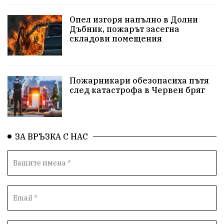
репресии
изкуство
водна криза
Брест
Опел изгоря напълно в Долни
протести
Фолклор
водоснабдяване
Дъбник, пожарът засегна
складови помещения
Левски
Народно събрание
прокуратура
Бюджет2026
Плевенско
Концерти
Пожарникари обезопасиха пътя
след катастрофа в Червен бряг
Новини
Традиции
Избори
Разследване
спорт
ПТП
ГДБОП
Финансиране
ЗА ВРЪЗКА С НАС
Купуване на гласове
библиотека „Христо Смирненски“
партия "Мафия"
Росен Желязков
екология
Социална политика
Кайлъка
Пордим