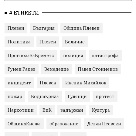
# ЕТИКЕТИ
Плевен
България
Община Плевен
Политика
Плевен
Величие
ПрогнозаЗаВремето
полиция
катастрофа
Румен Радев
Земеделие
Павел Стоименов
инцидент
Плевен
Ивелин Михайлов
пожар
ВоднаКриза
Гулянци
протест
Наркотици
ВиК
задържан
Култура
ОбщинаКнежа
образование
Делян Пеевски