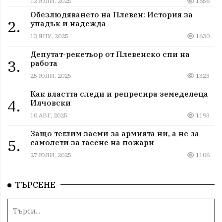
12 ЮЛИ, 2025
1856
Обезлюдяването на Плевен: История за
2.
упадък и надежда
13 ЯНУ, 2025
1630
Депутат-рекетьор от Плевенско спи на
3.
работа
25 ЮЛИ, 2025
1323
Как властта следи и репресира земеделеца
4.
Илчовски
10 АВГ, 2025
1193
Защо теглим заеми за армията ни, а не за
5.
самолети за гасене на пожари
27 ЮЛИ, 2025
1106
ТЪРСЕНЕ