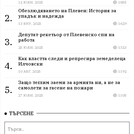
12 ЮЛИ, 2025
1855
Обезлюдяването на Плевен: История за
2.
упадък и надежда
13 ЯНУ, 2025
1629
Депутат-рекетьор от Плевенско спи на
3.
работа
25 ЮЛИ, 2025
1323
Как властта следи и репресира земеделеца
4.
Илчовски
10 АВГ, 2025
1192
Защо теглим заеми за армията ни, а не за
5.
самолети за гасене на пожари
27 ЮЛИ, 2025
1105
ТЪРСЕНЕ