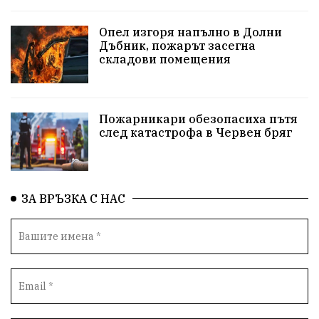
репресии
изкуство
водна криза
Брест
Опел изгоря напълно в Долни
протести
Фолклор
водоснабдяване
Дъбник, пожарът засегна
складови помещения
Левски
Народно събрание
прокуратура
Бюджет2026
Плевенско
Концерти
Пожарникари обезопасиха пътя
след катастрофа в Червен бряг
Новини
Традиции
Избори
Разследване
спорт
ПТП
ГДБОП
Финансиране
ЗА ВРЪЗКА С НАС
Купуване на гласове
библиотека „Христо Смирненски“
партия "Мафия"
Росен Желязков
екология
Социална политика
Кайлъка
Пордим