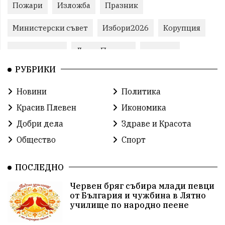
Пожари
Изложба
Празник
Министерски съвет
Избори2026
Корупция
воден режим
ЛетниПожари
оставка
РУБРИКИ
ОбластПлевен
ученици
ремонти
Новини
Политика
Красив Плевен
Сияна
МВР
Красив Плевен
Икономика
благотворителност
Илияна Йотова
Добри дела
Здраве и Красота
Общество
Спорт
Общински съвет
Общество
Икономика
Ивелин Михайлов
инфраструктура
ПОСЛЕДНО
Червен бряг събира млади певци
здравеопазване
концерт
задържани
от България и чужбина в Лятно
училище по народно пеене
Бойко Борисов
ПрогнозаЗаВремето
ГЕРБ