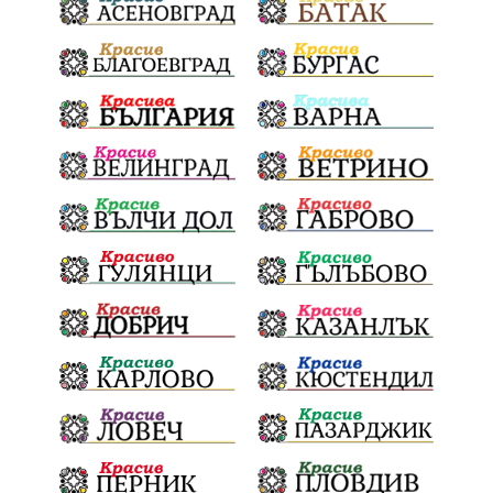
Евро
загинал
ВиК мрежа
политически натиск
Васил Левски
АПИ
Здраве
МРРБ
МВР
инциденти
Празници
Цени
ПожарнаБезопасност
Окръжен съд
санкции
инвестиции
Койнаре
Плевенска филхармония
Общински съвет
Наркотици
Лято 2025
щети
културен календар
Дарителска кампания
дело
подкрепа
театър
Българска армия
Георги Парцалев