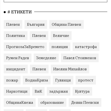
# ЕТИКЕТИ
Плевен
България
Община Плевен
Политика
Плевен
Величие
ПрогнозаЗаВремето
полиция
катастрофа
Румен Радев
Земеделие
Павел Стоименов
инцидент
Плевен
Ивелин Михайлов
пожар
ВоднаКриза
Гулянци
протест
Наркотици
ВиК
задържан
Култура
ОбщинаКнежа
образование
Делян Пеевски