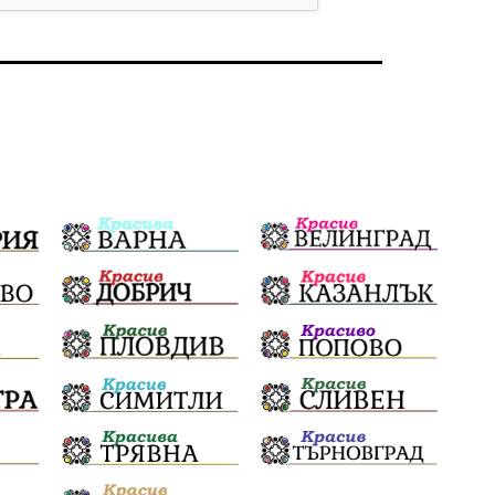
Бойко Борисов
ПрогнозаЗаВремето
ГЕРБ
репресии
изкуство
водна криза
Брест
протести
Фолклор
водоснабдяване
Левски
Народно събрание
прокуратура
Бюджет2026
Плевенско
Концерти
Новини
Традиции
Избори
Разследване
спорт
ПТП
ГДБОП
Финансиране
Купуване на гласове
библиотека „Христо Смирненски“