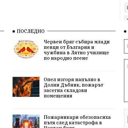
ПОСЛЕДНО
Червен бряг събира млади
певци от България и
чужбина в Лятно училище
по народно пеене
Опел изгоря напълно в
Долни Дъбник, пожарът
засегна складови
помещения
Пожарникари обезопасиха
пътя след катастрофа в