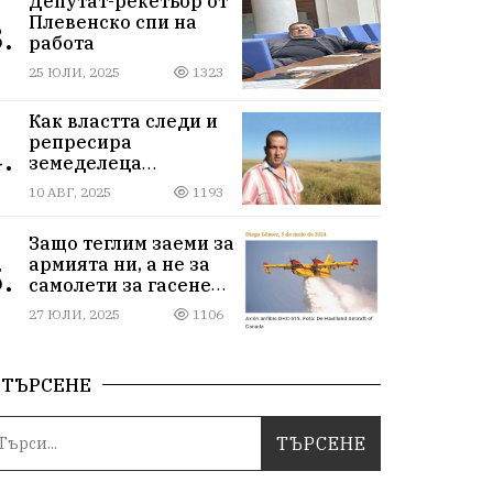
Депутат-рекетьор от
Плевенско спи на
.
работа
25 ЮЛИ, 2025
1323
Как властта следи и
репресира
.
земеделеца
Илчовски
10 АВГ, 2025
1193
Защо теглим заеми за
армията ни, а не за
.
самолети за гасене
на пожари
27 ЮЛИ, 2025
1106
ТЪРСЕНЕ