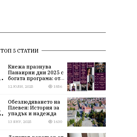
ТОП 5 СТАТИИ
Кнежа празнува
Панаирни дни 2025 с
.
богата програма: от
спортни турнири до
12 ЮЛИ, 2025
1856
концерти под
звездите
Обезлюдяването на
Плевен: История за
.
упадък и надежда
13 ЯНУ, 2025
1630