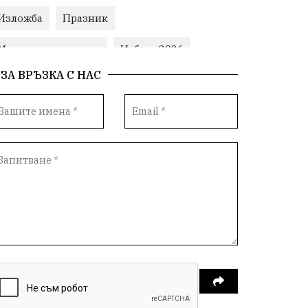
Изложба
Празник
Министерски съвет
Избори2026
ЗА ВРЪЗКА С НАС
Корупция
воден режим
ЛетниПожари
оставка
ОбластПлевен
ученици
ремонти
Красив Плевен
Сияна
МВР
благотворителност
Илияна Йотова
Общински съвет
Общество
Икономика
Ивелин Михайлов
инфраструктура
здравеопазване
концерт
задържани