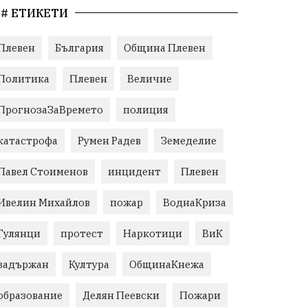
# ЕТИКЕТИ
Плевен
България
Община Плевен
Политика
Плевен
Величие
ПрогнозаЗаВремето
полиция
катастрофа
Румен Радев
Земеделие
Павел Стоименов
инцидент
Плевен
Ивелин Михайлов
пожар
ВоднаКриза
Гулянци
протест
Наркотици
ВиК
задържан
Култура
ОбщинаКнежа
образование
Делян Пеевски
Пожари