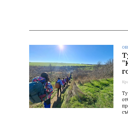
ОБ
Т
"
г
Кр
Ту
от
пр
съ