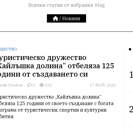
Всички статии от избрания #tag
/
Новини
ЩЕСТВО
уристическо дружество
Кайлъшка долина" отбеляза 125
1
одини от създаването си
асив Плевен
0
132
17 МАЙ, 2026
ристическо дружество „Кайлъшка долина“ 
беляза 125 години от своето създаване с богата 
2
ограма от туристически, спортни и културни 
бития.