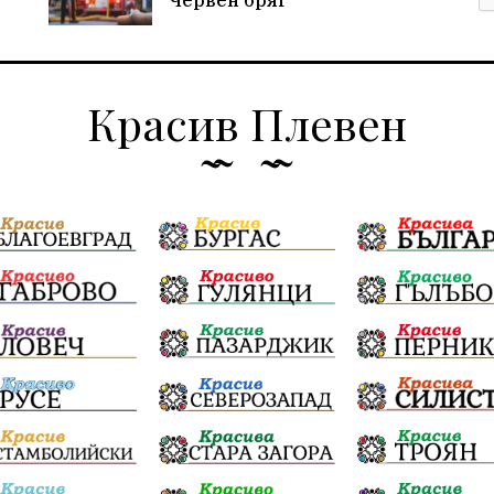
Червен бряг
Красив Плевен