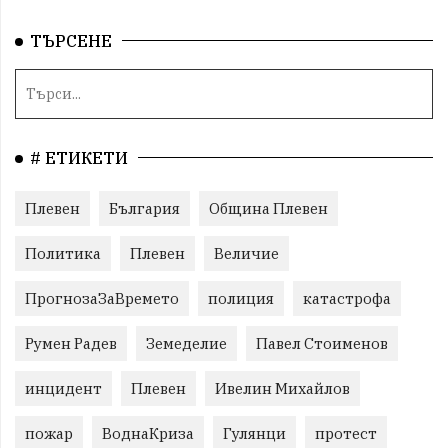
ТЪРСЕНЕ
# ЕТИКЕТИ
Плевен
България
Община Плевен
Политика
Плевен
Величие
ПрогнозаЗаВремето
полиция
катастрофа
Румен Радев
Земеделие
Павел Стоименов
инцидент
Плевен
Ивелин Михайлов
пожар
ВоднаКриза
Гулянци
протест