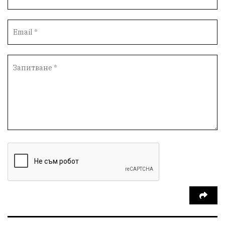
партия "Мафия"
Росен Желязков
екология
Социална политика
Кайлъка
Пордим
Превенция
фестивал
Долни Дъбник
ремонт
еврото
пожарна безопасност
акция
Ловеч
побой
Живопис
#Белене
правосъдие
Исторически парк
престъпление
ОбластПлевен
задържан мъж
Иван Петков
РДПБЗН
празнична програма
парк „Кайлъка“
Българско производство
пътна безопасност
добро дело
Арест