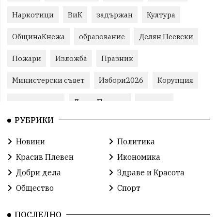
Наркотици
ВиК
задържан
Култура
ОбщинаКнежа
образование
Делян Пеевски
Пожари
Изложба
Празник
Министерски съвет
Избори2026
Корупция
воден режим
ЛетниПожари
оставка
РУБРИКИ
ОбластПлевен
ученици
ремонти
Новини
Политика
Красив Плевен
Сияна
МВР
Красив Плевен
Икономика
благотворителност
Илияна Йотова
Добри дела
Здраве и Красота
Общество
Спорт
Общински съвет
Общество
Икономика
Ивелин Михайлов
инфраструктура
ПОСЛЕДНО