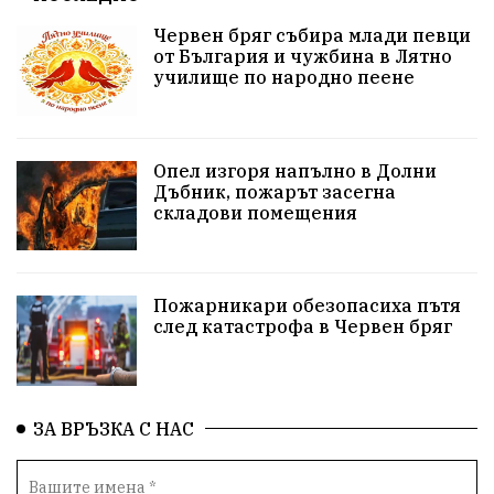
Червен бряг събира млади певци
здравеопазване
концерт
задържани
от България и чужбина в Лятно
училище по народно пеене
Бойко Борисов
ПрогнозаЗаВремето
ГЕРБ
репресии
изкуство
водна криза
Брест
Опел изгоря напълно в Долни
протести
Фолклор
водоснабдяване
Дъбник, пожарът засегна
складови помещения
Левски
Народно събрание
прокуратура
Бюджет2026
Плевенско
Концерти
Пожарникари обезопасиха пътя
след катастрофа в Червен бряг
Новини
Традиции
Избори
Разследване
спорт
ПТП
ГДБОП
Финансиране
ЗА ВРЪЗКА С НАС
Купуване на гласове
библиотека „Христо Смирненски“