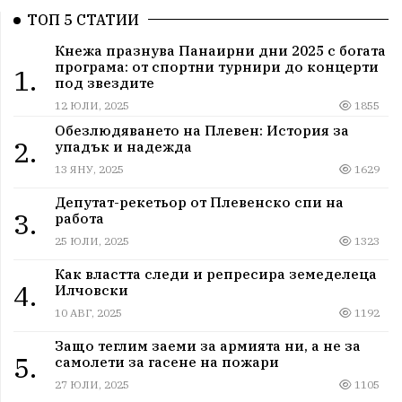
ТОП 5 СТАТИИ
Кнежа празнува Панаирни дни 2025 с богата
програма: от спортни турнири до концерти
1.
под звездите
12 ЮЛИ, 2025
1855
Обезлюдяването на Плевен: История за
2.
упадък и надежда
13 ЯНУ, 2025
1629
Депутат-рекетьор от Плевенско спи на
3.
работа
25 ЮЛИ, 2025
1323
Как властта следи и репресира земеделеца
4.
Илчовски
10 АВГ, 2025
1192
Защо теглим заеми за армията ни, а не за
5.
самолети за гасене на пожари
27 ЮЛИ, 2025
1105