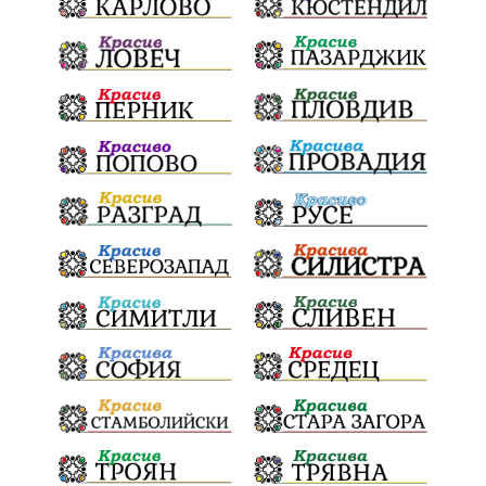
Дарителска кампания
дело
подкрепа
театър
Българска армия
Георги Парцалев
Радостин Василев
Регионална библиотека
„Христо Смирненски“
напояване
спасителна акция
„Евровизия“
24 май
DARA
назначения
Проверка
проверки
ВиК Плевен
Андрей Гюров
Тръстеник
изпълнителен директор
ОбластПлевен
Коледно градче
заместник-кмет
палеж
"Лукойл"
почит
загинала жена
Украйна