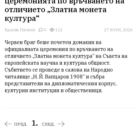
церемонията по връчването на
отличието „Златна монета
култура“
Красив Плевен
0
112
27 ЮНИ, 2026
Червен бряг беше почетен домакин на 
официалната церемония по връчването на 
отличието „Златна монета култура“ на Съвета на 
европейската научна и културна общност. 
Събитието се проведе в салона на Народно 
читалище „Н. Й. Вапцаров 1908“ и събра 
представители на дипломатическия корпус, 
културни институции и общественици.
1.
ПРЕД.
СЛЕД.