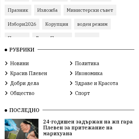
Празник
Изложба
Министерски съвет
Избори2026
Корупция
воден режим
Пожари
ЛетниПожари
оставка
РУБРИКИ
ОбластПлевен
ученици
ремонти
Новини
Политика
Красив Плевен
Сияна
МВР
Красив Плевен
Икономика
благотворителност
Илияна Йотова
Добри дела
Здраве и Красота
Общество
Спорт
Общински съвет
Общество
Икономика
Ивелин Михайлов
инфраструктура
ПОСЛЕДНО
24-годишен задържан на жп гара
здравеопазване
концерт
задържани
Плевен за притежание на
марихуана
Бойко Борисов
ПрогнозаЗаВремето
ГЕРБ