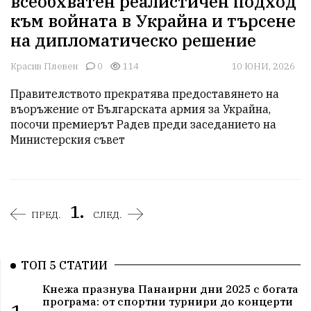
всеобхватен реалистичен подход
към войната в Украйна и търсене
на дипломатическо решение
Красив Плевен
0
114
10 ЮНИ, 2026
Правителството прекратява предоставянето на 
въоръжение от Българската армия за Украйна, 
посочи премиерът Радев преди заседанието на 
Министерския съвет
1.
ПРЕД.
СЛЕД.
ТОП 5 СТАТИИ
Кнежа празнува Панаирни дни 2025 с богата
програма: от спортни турнири до концерти