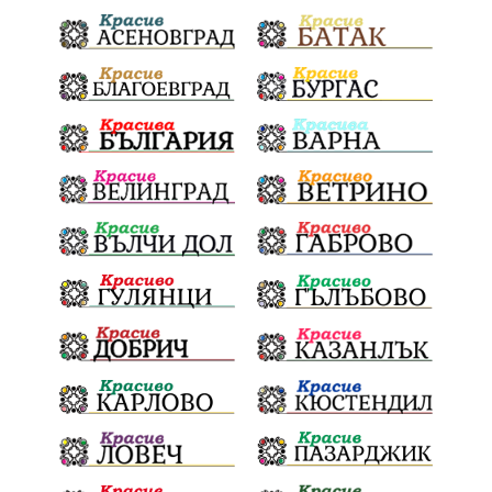
Празници
Цени
МВР
инциденти
АПИ
Здраве
МРРБ
Долни Дъбник
Плевенска филхармония
Койнаре
Общински съвет
Наркотици
санкции
инвестиции
Окръжен съд
Лято 2025
културен календар
дело
подкрепа
Дарителска кампания
театър
Българска армия
Георги Парцалев
Радостин Василев
Регионална библиотека
„Христо Смирненски“
напояване
„Евровизия“