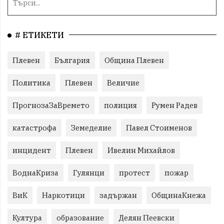
# ЕТИКЕТИ
Плевен
България
Община Плевен
Политика
Плевен
Величие
ПрогнозаЗаВремето
полиция
Румен Радев
катастрофа
Земеделие
Павел Стоименов
инцидент
Плевен
Ивелин Михайлов
ВоднаКриза
Гулянци
протест
пожар
ВиК
Наркотици
задържан
ОбщинаКнежа
Култура
образование
Делян Пеевски