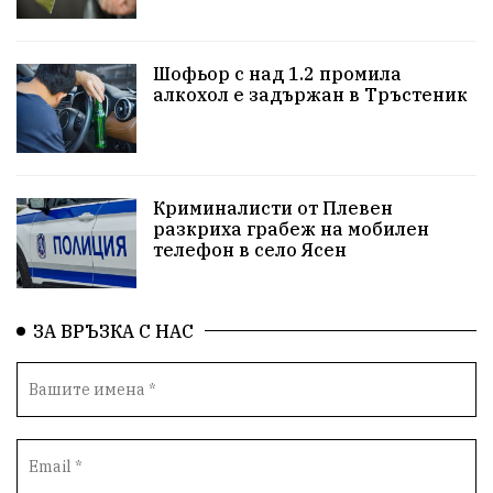
репресии
изкуство
водна криза
Брест
Шофьор с над 1.2 промила
протести
водоснабдяване
Левски
алкохол е задържан в Тръстеник
Народно събрание
прокуратура
Бюджет2026
Плевенско
Новини
Традиции
Избори
Криминалисти от Плевен
разкриха грабеж на мобилен
Фолклор
Концерти
спорт
ПТП
ГДБОП
телефон в село Ясен
Финансиране
Купуване на гласове
ЗА ВРЪЗКА С НАС
Разследване
библиотека „Христо Смирненски“
партия "Мафия"
Росен Желязков
екология
Социална политика
Кайлъка
Пордим
ремонт
еврото
фестивал
Превенция