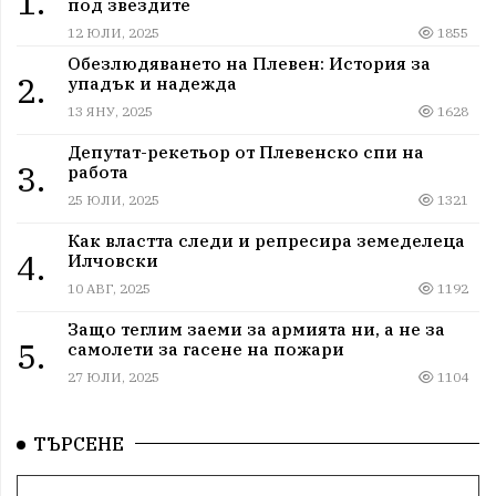
1.
под звездите
12 ЮЛИ, 2025
1855
Обезлюдяването на Плевен: История за
2.
упадък и надежда
13 ЯНУ, 2025
1628
Депутат-рекетьор от Плевенско спи на
3.
работа
25 ЮЛИ, 2025
1321
Как властта следи и репресира земеделеца
4.
Илчовски
10 АВГ, 2025
1192
Защо теглим заеми за армията ни, а не за
5.
самолети за гасене на пожари
27 ЮЛИ, 2025
1104
ТЪРСЕНЕ