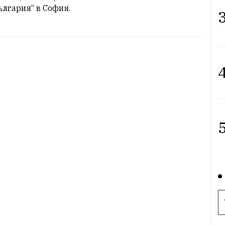
ългария“ в София.
3
4
5