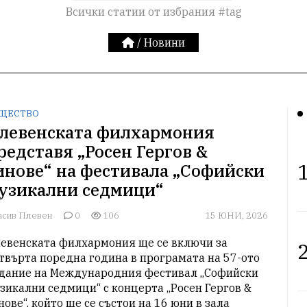
Всички статии от избрания #tag
/
Новини
ЩЕСТВО
левенската филхармония
редставя „Росен Гергов &
1
инове“ на фестивала „Софийски
узикални седмици“
асив Плевен
0
106
15 ЮНИ, 2026
евенската филхармония ще се включи за 
2
твърта поредна година в програмата на 57-ото 
дание на Международния фестивал „Софийски 
зикални седмици“ с концерта „Росен Гергов & 
нове“, който ще се състои на 16 юни в зала 