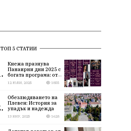
ТОП 5 СТАТИИ
Кнежа празнува
Панаирни дни 2025 с
.
богата програма: от
спортни турнири до
12 ЮЛИ, 2025
1855
концерти под
звездите
Обезлюдяването на
Плевен: История за
.
упадък и надежда
13 ЯНУ, 2025
1628