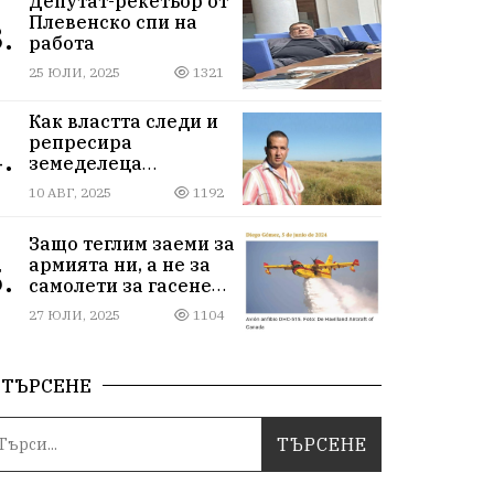
Депутат-рекетьор от
Плевенско спи на
.
работа
25 ЮЛИ, 2025
1321
Как властта следи и
репресира
.
земеделеца
Илчовски
10 АВГ, 2025
1192
Защо теглим заеми за
армията ни, а не за
.
самолети за гасене
на пожари
27 ЮЛИ, 2025
1104
ТЪРСЕНЕ