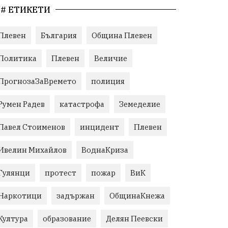
# ЕТИКЕТИ
Плевен
България
Община Плевен
Политика
Плевен
Величие
ПрогнозаЗаВремето
полиция
Румен Радев
катастрофа
Земеделие
Павел Стоименов
инцидент
Плевен
Ивелин Михайлов
ВоднаКриза
Гулянци
протест
пожар
ВиК
Наркотици
задържан
ОбщинаКнежа
Култура
образование
Делян Пеевски