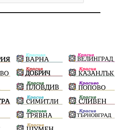
Бойко Борисов
ПрогнозаЗаВремето
ГЕРБ
репресии
изкуство
водна криза
Брест
протести
водоснабдяване
Левски
Народно събрание
прокуратура
Бюджет2026
Плевенско
Новини
Традиции
Избори
Фолклор
Концерти
спорт
ПТП
ГДБОП
Финансиране
Купуване на гласове
Разследване