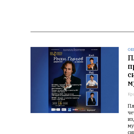
ОБ
П
п
с
м
Кр
Пл
че
из
му
си