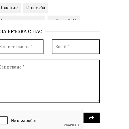
Празник
Изложба
Министерски съвет
Избори2026
ЗА ВРЪЗКА С НАС
Корупция
воден режим
Пожари
ЛетниПожари
оставка
ОбластПлевен
ученици
ремонти
Красив Плевен
Сияна
МВР
благотворителност
Илияна Йотова
Общински съвет
Общество
Икономика
Ивелин Михайлов
инфраструктура
здравеопазване
концерт
задържани