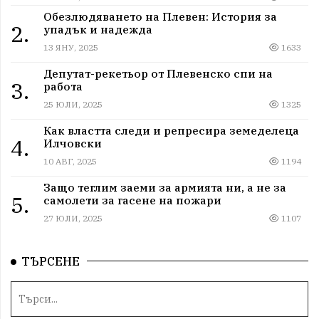
Обезлюдяването на Плевен: История за
2.
упадък и надежда
13 ЯНУ, 2025
1633
Депутат-рекетьор от Плевенско спи на
3.
работа
25 ЮЛИ, 2025
1325
Как властта следи и репресира земеделеца
4.
Илчовски
10 АВГ, 2025
1194
Защо теглим заеми за армията ни, а не за
5.
самолети за гасене на пожари
27 ЮЛИ, 2025
1107
ТЪРСЕНЕ