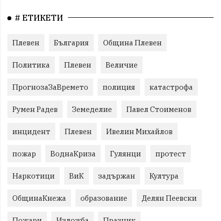
# ЕТИКЕТИ
Плевен
България
Община Плевен
Политика
Плевен
Величие
ПрогнозаЗаВремето
полиция
катастрофа
Румен Радев
Земеделие
Павел Стоименов
инцидент
Плевен
Ивелин Михайлов
пожар
ВоднаКриза
Гулянци
протест
Наркотици
ВиК
задържан
Култура
ОбщинаКнежа
образование
Делян Пеевски
Пожари
Изложба
Празник