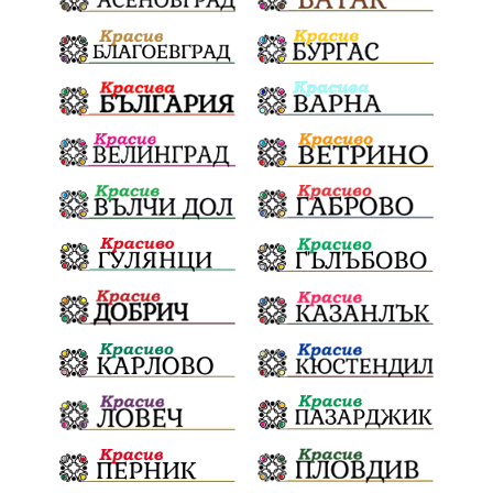
Евро
загинал
ВиК мрежа
политически натиск
Васил Левски
АПИ
Здраве
МРРБ
МВР
инциденти
Празници
Цени
ПожарнаБезопасност
Окръжен съд
санкции
инвестиции
Койнаре
Плевенска филхармония
Общински съвет
Наркотици
Лято 2025
щети
културен календар
Дарителска кампания
дело
подкрепа
театър
Българска армия
Георги Парцалев