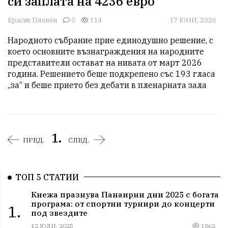
си заплата на 4236 евро
Красив Плевен
0
114
17 ЮНИ, 2026
Народното събрание прие единодушно решение, с 
което основните възнаграждения на народните 
представители остават на нивата от март 2026 
година. Решението беше подкрепено със 193 гласа 
„за“ и беше прието без дебати в пленарната зала
1.
ПРЕД.
СЛЕД.
ТОП 5 СТАТИИ
Кнежа празнува Панаирни дни 2025 с богата
програма: от спортни турнири до концерти
1.
под звездите
12 ЮЛИ, 2025
1862