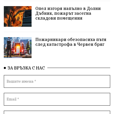
репресии
изкуство
водна криза
Брест
Опел изгоря напълно в Долни
протести
Фолклор
водоснабдяване
Дъбник, пожарът засегна
складови помещения
Левски
Народно събрание
прокуратура
Бюджет2026
Плевенско
Концерти
Пожарникари обезопасиха пътя
след катастрофа в Червен бряг
Новини
Традиции
Избори
Разследване
спорт
ПТП
ГДБОП
Финансиране
ЗА ВРЪЗКА С НАС
Купуване на гласове
библиотека „Христо Смирненски“
партия "Мафия"
Росен Желязков
екология
Социална политика
Кайлъка
Пордим