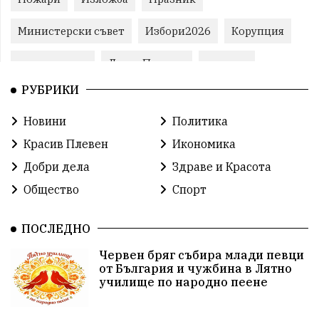
Министерски съвет
Избори2026
Корупция
воден режим
ЛетниПожари
оставка
РУБРИКИ
ОбластПлевен
ученици
ремонти
Новини
Политика
Красив Плевен
Сияна
МВР
Красив Плевен
Икономика
благотворителност
Илияна Йотова
Добри дела
Здраве и Красота
Общество
Спорт
Общински съвет
Общество
Икономика
Ивелин Михайлов
инфраструктура
ПОСЛЕДНО
Червен бряг събира млади певци
здравеопазване
концерт
задържани
от България и чужбина в Лятно
училище по народно пеене
Бойко Борисов
ПрогнозаЗаВремето
ГЕРБ