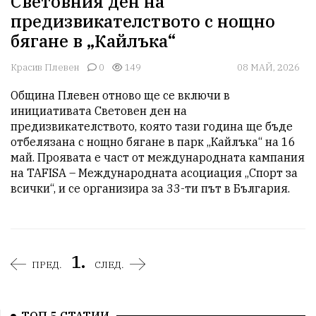
Световния ден на
предизвикателството с нощно
бягане в „Кайлъка“
Красив Плевен
0
149
08 МАЙ, 2026
Община Плевен отново ще се включи в 
инициативата Световен ден на 
предизвикателството, която тази година ще бъде 
отбелязана с нощно бягане в парк „Кайлъка“ на 16 
май. Проявата е част от международната кампания 
на TAFISA – Международната асоциация „Спорт за 
всички“, и се организира за 33-ти път в България.
1.
ПРЕД.
СЛЕД.