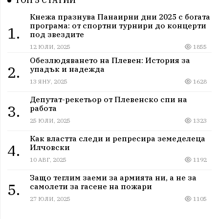
ТОП 5 СТАТИИ
Кнежа празнува Панаирни дни 2025 с богата
програма: от спортни турнири до концерти
1.
под звездите
12 ЮЛИ, 2025
1855
Обезлюдяването на Плевен: История за
2.
упадък и надежда
13 ЯНУ, 2025
1628
Депутат-рекетьор от Плевенско спи на
3.
работа
25 ЮЛИ, 2025
1323
Как властта следи и репресира земеделеца
4.
Илчовски
10 АВГ, 2025
1192
Защо теглим заеми за армията ни, а не за
5.
самолети за гасене на пожари
27 ЮЛИ, 2025
1105