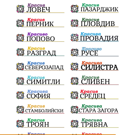
Дарителска кампания
дело
подкрепа
театър
Българска армия
Георги Парцалев
Радостин Василев
Регионална библиотека
„Христо Смирненски“
напояване
спасителна акция
„Евровизия“
24 май
DARA
назначения
Проверка
проверки
ВиК Плевен
Андрей Гюров
Тръстеник
изпълнителен директор
ОбластПлевен
Коледно градче
заместник-кмет
палеж
"Лукойл"
почит
загинала жена
Украйна