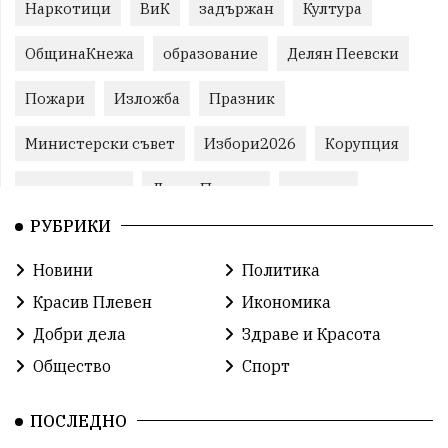
Наркотици
ВиК
задържан
Култура
ОбщинаКнежа
образование
Делян Пеевски
Пожари
Изложба
Празник
Министерски съвет
Избори2026
Корупция
воден режим
ЛетниПожари
оставка
РУБРИКИ
ОбластПлевен
ученици
ремонти
Новини
Политика
Красив Плевен
Сияна
МВР
Красив Плевен
Икономика
благотворителност
Илияна Йотова
Добри дела
Здраве и Красота
Общество
Спорт
Общински съвет
Общество
Икономика
Ивелин Михайлов
инфраструктура
ПОСЛЕДНО