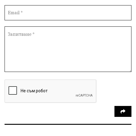
партия "Мафия"
Росен Желязков
екология
Социална политика
Кайлъка
Пордим
Превенция
фестивал
Долни Дъбник
ремонт
еврото
пожарна безопасност
акция
Ловеч
побой
Живопис
#Белене
правосъдие
Исторически парк
престъпление
ОбластПлевен
задържан мъж
Иван Петков
РДПБЗН
празнична програма
парк „Кайлъка“
Българско производство
пътна безопасност
добро дело
Арест