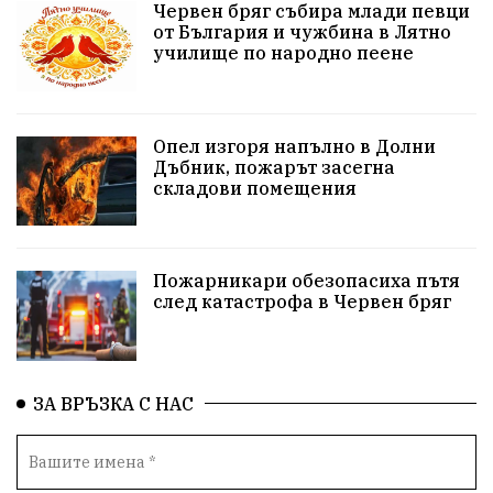
Червен бряг събира млади певци
здравеопазване
концерт
задържани
от България и чужбина в Лятно
училище по народно пеене
Бойко Борисов
ПрогнозаЗаВремето
ГЕРБ
репресии
изкуство
водна криза
Брест
Опел изгоря напълно в Долни
протести
Фолклор
водоснабдяване
Дъбник, пожарът засегна
складови помещения
Левски
Народно събрание
прокуратура
Бюджет2026
Плевенско
Концерти
Пожарникари обезопасиха пътя
след катастрофа в Червен бряг
Новини
Традиции
Избори
Разследване
спорт
ПТП
ГДБОП
Финансиране
ЗА ВРЪЗКА С НАС
Купуване на гласове
библиотека „Христо Смирненски“