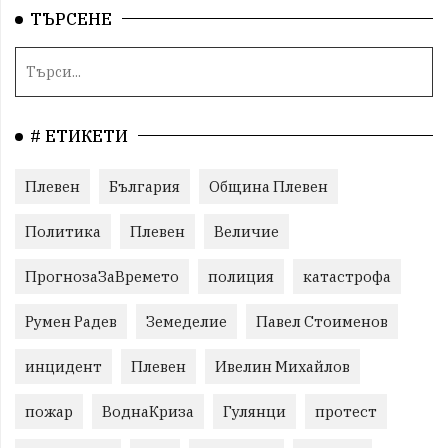
ТЪРСЕНЕ
# ЕТИКЕТИ
Плевен
България
Община Плевен
Политика
Плевен
Величие
ПрогнозаЗаВремето
полиция
катастрофа
Румен Радев
Земеделие
Павел Стоименов
инцидент
Плевен
Ивелин Михайлов
пожар
ВоднаКриза
Гулянци
протест