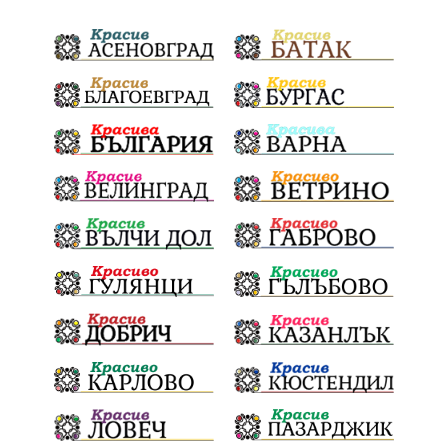
политически натиск
Васил Левски
Празници
Цени
МВР
инциденти
АПИ
Здраве
МРРБ
Долни Дъбник
Плевенска филхармония
Койнаре
Общински съвет
Наркотици
санкции
инвестиции
Окръжен съд
Лято 2025
културен календар
дело
подкрепа
Дарителска кампания
театър
Българска армия
Георги Парцалев
Радостин Василев
Регионална библиотека