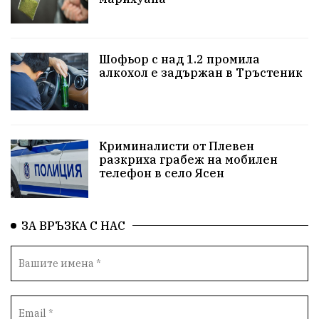
Бойко Борисов
ПрогнозаЗаВремето
ГЕРБ
репресии
изкуство
водна криза
Брест
Шофьор с над 1.2 промила
протести
водоснабдяване
Левски
алкохол е задържан в Тръстеник
Народно събрание
прокуратура
Бюджет2026
Плевенско
Новини
Традиции
Избори
Криминалисти от Плевен
разкриха грабеж на мобилен
Фолклор
Концерти
спорт
ПТП
ГДБОП
телефон в село Ясен
Финансиране
Купуване на гласове
ЗА ВРЪЗКА С НАС
Разследване
библиотека „Христо Смирненски“
партия "Мафия"
Росен Желязков
екология
Социална политика
Кайлъка
Пордим