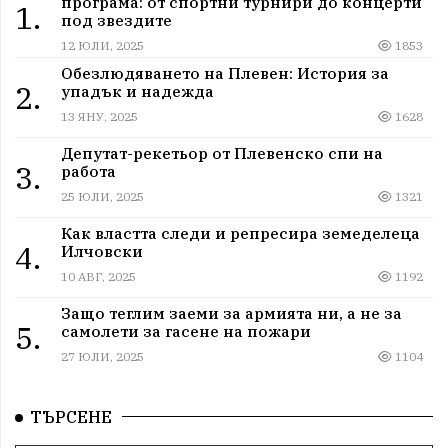
програма: от спортни турнири до концерти
1.
под звездите
12 ЮЛИ, 2025
1853
Обезлюдяването на Плевен: История за
2.
упадък и надежда
13 ЯНУ, 2025
1628
Депутат-рекетьор от Плевенско спи на
3.
работа
25 ЮЛИ, 2025
1321
Как властта следи и репресира земеделеца
4.
Илчовски
10 АВГ, 2025
1192
Защо теглим заеми за армията ни, а не за
5.
самолети за гасене на пожари
27 ЮЛИ, 2025
1104
ТЪРСЕНЕ