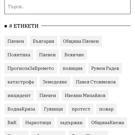
# ЕТИКЕТИ
Плевен
България
Община Плевен
Политика
Плевен
Величие
ПрогнозаЗаВремето
полиция
Румен Радев
катастрофа
Земеделие
Павел Стоименов
инцидент
Плевен
Ивелин Михайлов
ВоднаКриза
Гулянци
протест
пожар
ВиК
Наркотици
задържан
ОбщинаКнежа