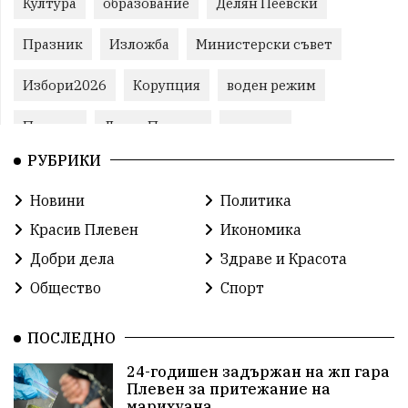
Култура
образование
Делян Пеевски
Празник
Изложба
Министерски съвет
Избори2026
Корупция
воден режим
Пожари
ЛетниПожари
оставка
РУБРИКИ
ОбластПлевен
ученици
ремонти
Новини
Политика
Красив Плевен
Сияна
МВР
Красив Плевен
Икономика
благотворителност
Илияна Йотова
Добри дела
Здраве и Красота
Общество
Спорт
Общински съвет
Общество
Икономика
Ивелин Михайлов
инфраструктура
ПОСЛЕДНО
24-годишен задържан на жп гара
здравеопазване
концерт
задържани
Плевен за притежание на
марихуана