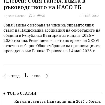
Плевен: Соня Ганева влиза в
ръководството на НАСО РБ
Красив Плевен
0
96
20 МАЙ, 2026
Соня Ганева е избрана за член на Управителния 
съвет на Национална асоциация на секретарите на 
общини в Република България за мандат 2026 – 
2030 година. Решението е взето по време на XXXVI 
отчетно-изборно Общо събрание на организацията, 
проведено във Велико Търново на 14 май 2026 г.
1.
ПРЕД.
СЛЕД.
ТОП 5 СТАТИИ
Кнежа празнува Панаирни дни 2025 с богата