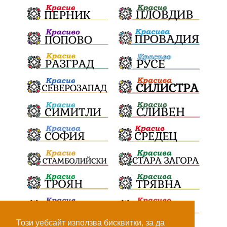
„Христо Смирненски“
напояване
„Евровизия“
24 май
РДПБЗН
спасителна акция
Проверка
проверки
ВиК Плевен
DARA
назначения
Андрей Гюров
изпълнителен директор
ОбластПлевен
Коледно градче
заместник-кмет
"Лукойл"
почит
загинала жена
Украйна
безводие
Заплахи
Гордост
МЗХ
Николай Попов
Червен бряг
НАП
Доброволци
Искър
ИзкуственИнтелект
катастрофи
Този уебсайт използва бисквитки, за да