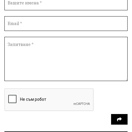
партия "Мафия"
Росен Желязков
екология
Социална политика
Кайлъка
Пордим
ремонт
еврото
фестивал
Превенция
пожарна безопасност
акция
Ловеч
побой
Живопис
правосъдие
Исторически парк
престъпление
задържан мъж
Иван Петков
парк „Кайлъка“
празнична програма
Българско производство
пътна безопасност
ОбластПлевен
добро дело
Арест
правителство
справедливост
кражба