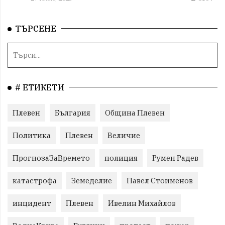
ТЪРСЕНЕ
# ЕТИКЕТИ
Плевен
България
Община Плевен
Политика
Плевен
Величие
ПрогнозаЗаВремето
полиция
Румен Радев
катастрофа
Земеделие
Павел Стоименов
инцидент
Плевен
Ивелин Михайлов