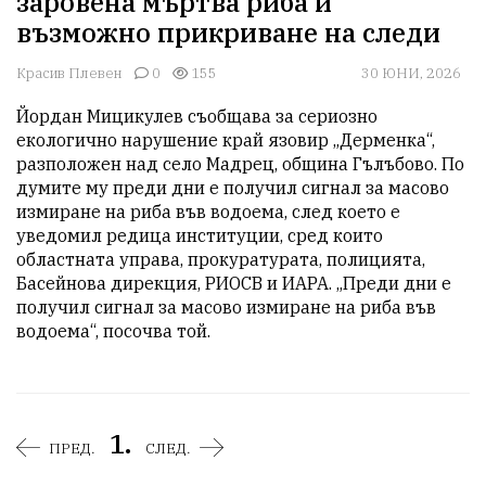
заровена мъртва риба и
възможно прикриване на следи
Красив Плевен
0
155
30 ЮНИ, 2026
Йордан Мицикулев съобщава за сериозно 
екологично нарушение край язовир „Дерменка“, 
разположен над село Мадрец, община Гълъбово. По 
думите му преди дни е получил сигнал за масово 
измиране на риба във водоема, след което е 
уведомил редица институции, сред които 
областната управа, прокуратурата, полицията, 
Басейнова дирекция, РИОСВ и ИАРА. „Преди дни е 
получил сигнал за масово измиране на риба във 
водоема“, посочва той.
1.
ПРЕД.
СЛЕД.