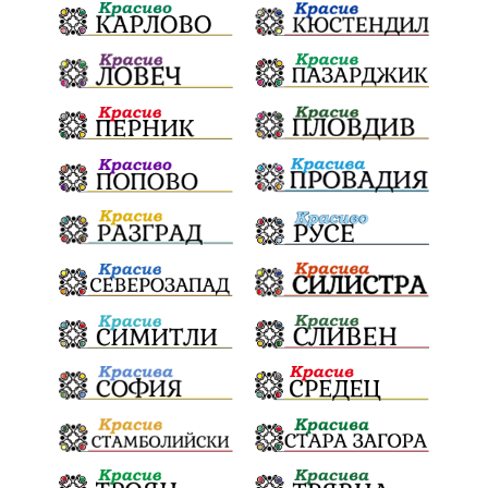
Георги Парцалев
Българска армия
Радостин Василев
Регионална библиотека
„Христо Смирненски“
„Евровизия“
24 май
РДПБЗН
спасителна акция
Проверка
проверки
ВиК Плевен
DARA
назначения
ОбластПлевен
Андрей Гюров
изпълнителен директор
заместник-кмет
почит
Коледно градче
загинала жена
"Лукойл"
Украйна
Заплахи
безводие
Гордост
МЗХ
Николай Попов
Червен бряг