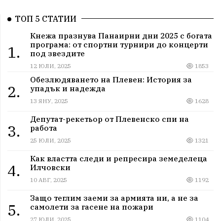
ТОП 5 СТАТИИ
Кнежа празнува Панаирни дни 2025 с богата
програма: от спортни турнири до концерти
1.
под звездите
12 ЮЛИ, 2025
1853
Обезлюдяването на Плевен: История за
2.
упадък и надежда
13 ЯНУ, 2025
1628
Депутат-рекетьор от Плевенско спи на
3.
работа
25 ЮЛИ, 2025
1321
Как властта следи и репресира земеделеца
4.
Илчовски
10 АВГ, 2025
1192
Защо теглим заеми за армията ни, а не за
5.
самолети за гасене на пожари
27 ЮЛИ, 2025
1104