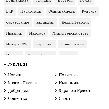
ВоднаКриза
Гулянци
протест
пожар
ВиК
Наркотици
ОбщинаКнежа
Култура
образование
задържан
Делян Пеевски
Празник
Изложба
Министерски съвет
Избори2026
Корупция
воден режим
Пожари
ЛетниПожари
оставка
РУБРИКИ
ОбластПлевен
ученици
ремонти
Новини
Политика
Красив Плевен
Сияна
МВР
Красив Плевен
Икономика
благотворителност
Илияна Йотова
Добри дела
Здраве и Красота
Общество
Спорт
Общински съвет
Общество
Икономика