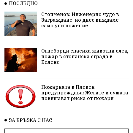
Ивелин Михайлов
инфраструктура
ПОСЛЕДНО
Стоименов: Инженерно чудо в
здравеопазване
концерт
задържани
Заграждане, но днес виждаме
само унищожение
Бойко Борисов
ПрогнозаЗаВремето
ГЕРБ
репресии
изкуство
водна криза
Брест
Огнеборци спасиха животни след
протести
водоснабдяване
Левски
пожар в стопанска сграда в
Белене
прокуратура
Народно събрание
Бюджет2026
Плевенско
Новини
Традиции
Избори
Пожарната в Плевен
предупреждава: Жегите и сушата
Фолклор
Концерти
спорт
ПТП
ГДБОП
повишават риска от пожари
Финансиране
Купуване на гласове
ЗА ВРЪЗКА С НАС
Разследване
библиотека „Христо Смирненски“