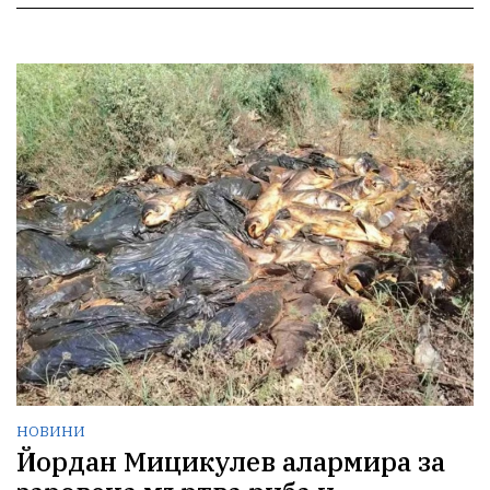
НОВИНИ
Йордан Мицикулев алармира за