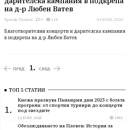
дарителска кампания в подкрепа
на д-р Любен Ватев
Красив Плевен
0
118
04 ЮНИ, 2026
Благотворителни концерти и дарителска кампания 
в подкрепа на д-р Любен Ватев
1.
ПРЕД.
СЛЕД.
ТОП 5 СТАТИИ
Кнежа празнува Панаирни дни 2025 с богата
програма: от спортни турнири до концерти
1.
под звездите
12 ЮЛИ, 2025
1853
Обезлюдяването на Плевен: История за