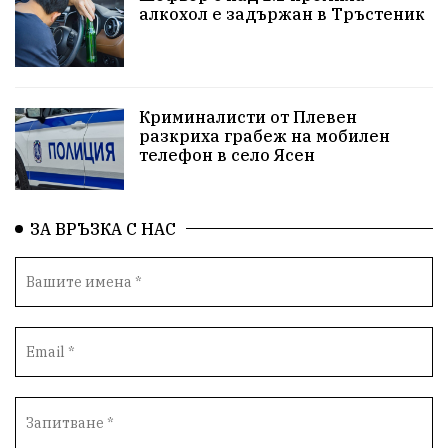
протести
водоснабдяване
Левски
алкохол е задържан в Тръстеник
Народно събрание
прокуратура
Бюджет2026
Плевенско
Новини
Традиции
Избори
Криминалисти от Плевен
разкриха грабеж на мобилен
Фолклор
Концерти
спорт
ПТП
ГДБОП
телефон в село Ясен
Финансиране
Купуване на гласове
ЗА ВРЪЗКА С НАС
Разследване
библиотека „Христо Смирненски“
партия "Мафия"
Росен Желязков
екология
Социална политика
Кайлъка
Пордим
ремонт
еврото
фестивал
Превенция
пожарна безопасност
акция
Ловеч
побой