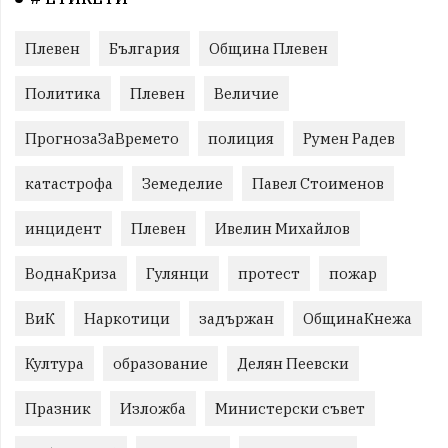
Плевен
България
Община Плевен
Политика
Плевен
Величие
ПрогнозаЗаВремето
полиция
Румен Радев
катастрофа
Земеделие
Павел Стоименов
инцидент
Плевен
Ивелин Михайлов
ВоднаКриза
Гулянци
протест
пожар
ВиК
Наркотици
задържан
ОбщинаКнежа
Култура
образование
Делян Пеевски
Празник
Изложба
Министерски съвет