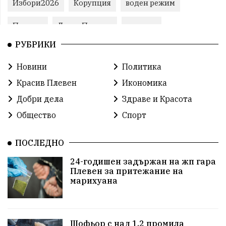
Избори2026
Корупция
воден режим
Пожари
ЛетниПожари
оставка
РУБРИКИ
ОбластПлевен
ученици
ремонти
Новини
Политика
Красив Плевен
Сияна
МВР
Красив Плевен
Икономика
благотворителност
Илияна Йотова
Добри дела
Здраве и Красота
Общество
Спорт
Общински съвет
Общество
Икономика
Ивелин Михайлов
инфраструктура
ПОСЛЕДНО
24-годишен задържан на жп гара
здравеопазване
концерт
задържани
Плевен за притежание на
марихуана
Бойко Борисов
ПрогнозаЗаВремето
ГЕРБ
репресии
изкуство
водна криза
Брест
Шофьор с над 1.2 промила