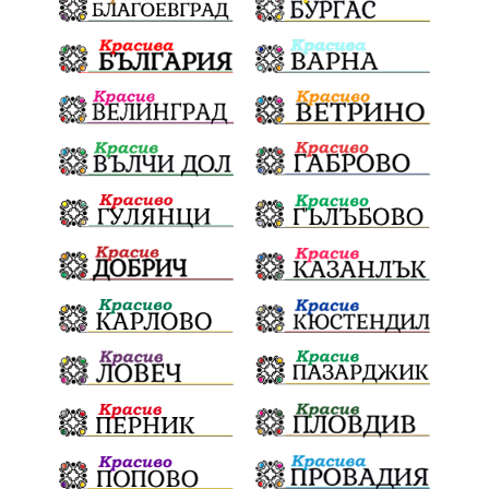
Здраве
МРРБ
Долни Дъбник
Плевенска филхармония
Койнаре
Общински съвет
Наркотици
санкции
инвестиции
Окръжен съд
Лято 2025
културен календар
дело
подкрепа
Дарителска кампания
театър
Българска армия
Георги Парцалев
Радостин Василев
Регионална библиотека
„Христо Смирненски“
напояване
„Евровизия“
24 май
РДПБЗН
спасителна акция