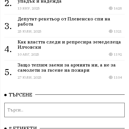
2.
упадък и надежда
13 ЯНУ, 2025
1628
Депутат-рекетьор от Плевенско спи на
3.
работа
25 ЮЛИ, 2025
1321
Как властта следи и репресира земеделеца
4.
Илчовски
10 АВГ, 2025
1192
Защо теглим заеми за армията ни, а не за
5.
самолети за гасене на пожари
27 ЮЛИ, 2025
1104
ТЪРСЕНЕ
# ЕТИКЕТИ