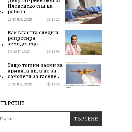
Депутат-рекетьор от
Плевенско спи на
.
работа
25 ЮЛИ, 2025
1323
Как властта следи и
репресира
.
земеделеца
Илчовски
10 АВГ, 2025
1193
Защо теглим заеми за
армията ни, а не за
.
самолети за гасене
на пожари
27 ЮЛИ, 2025
1106
ТЪРСЕНЕ