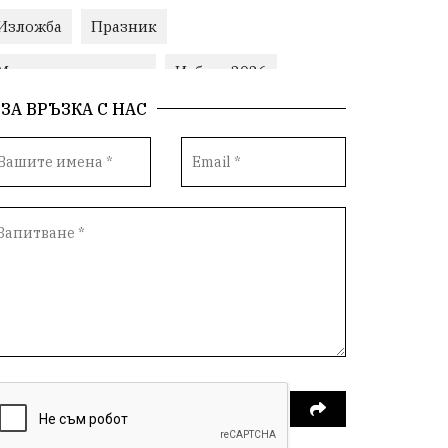
Изложба
Празник
Министерски съвет
Избори2026
ЗА ВРЪЗКА С НАС
Корупция
воден режим
ЛетниПожари
оставка
ОбластПлевен
ученици
ремонти
Красив Плевен
Сияна
МВР
благотворителност
Илияна Йотова
Общински съвет
Общество
Икономика
Ивелин Михайлов
инфраструктура
здравеопазване
концерт
задържани