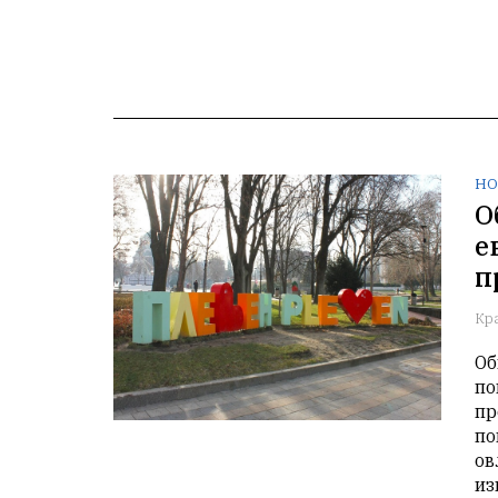
НО
О
е
п
Кр
Об
по
пр
по
ов
из