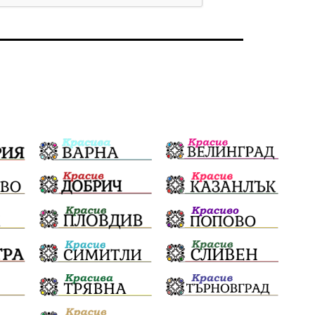
Бойко Борисов
ПрогнозаЗаВремето
ГЕРБ
репресии
изкуство
водна криза
Брест
протести
Фолклор
водоснабдяване
Левски
Народно събрание
прокуратура
Бюджет2026
Плевенско
Концерти
Новини
Традиции
Избори
Разследване
спорт
ПТП
ГДБОП
Финансиране
Купуване на гласове
библиотека „Христо Смирненски“