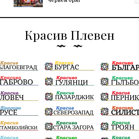
Червен бряг
Красив Плевен