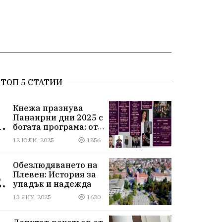
ТОП 5 СТАТИИ
Кнежа празнува
Панаирни дни 2025 с
.
богата програма: от
спортни турнири до
12 ЮЛИ, 2025
1856
концерти под
звездите
Обезлюдяването на
Плевен: История за
.
упадък и надежда
13 ЯНУ, 2025
1630