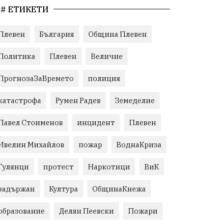
# ЕТИКЕТИ
Плевен
България
Община Плевен
Политика
Плевен
Величие
ПрогнозаЗаВремето
полиция
катастрофа
Румен Радев
Земеделие
Павел Стоименов
инцидент
Плевен
Ивелин Михайлов
пожар
ВоднаКриза
Гулянци
протест
Наркотици
ВиК
задържан
Култура
ОбщинаКнежа
образование
Делян Пеевски
Пожари