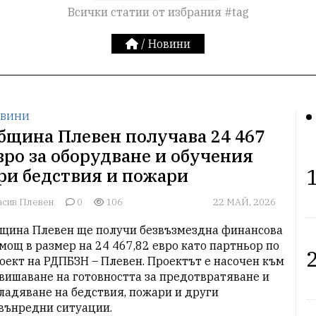
Всички статии от избрания #tag
/
Новини
ВИНИ
бщина Плевен получава 24 467
вро за оборудване и обучения
1
ри бедствия и пожари
асив Плевен
0
106
22 МАЙ, 2026
щина Плевен ще получи безвъзмездна финансова 
мощ в размер на 24 467,82 евро като партньор по 
2
оект на РДПБЗН – Плевен. Проектът е насочен към 
вишаване на готовността за предотвратяване и 
ладяване на бедствия, пожари и други 
вънредни ситуации.