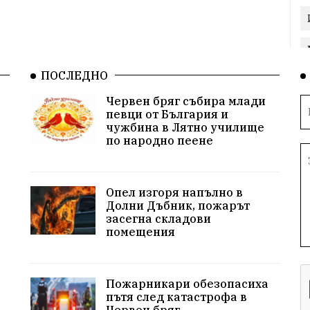
ПОСЛЕДНО
Червен бряг събира млади
певци от България и
чужбина в Лятно училище
по народно пеене
Опел изгоря напълно в
Долни Дъбник, пожарът
засегна складови
помещения
Пожарникари обезопасиха
пътя след катастрофа в