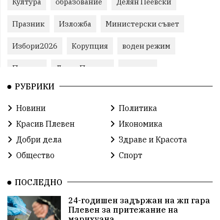
Култура
образование
Делян Пеевски
Празник
Изложба
Министерски съвет
Избори2026
Корупция
воден режим
Пожари
ЛетниПожари
оставка
РУБРИКИ
ОбластПлевен
ученици
ремонти
Новини
Политика
Красив Плевен
Сияна
МВР
Красив Плевен
Икономика
благотворителност
Илияна Йотова
Добри дела
Здраве и Красота
Общество
Спорт
Общински съвет
Общество
Икономика
Ивелин Михайлов
инфраструктура
ПОСЛЕДНО
24-годишен задържан на жп гара
здравеопазване
концерт
задържани
Плевен за притежание на
марихуана