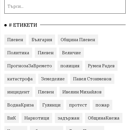
# ЕТИКЕТИ
Плевен
България
Община Плевен
Политика
Плевен
Величие
ПрогнозаЗаВремето
полиция
Румен Радев
катастрофа
Земеделие
Павел Стоименов
инцидент
Плевен
Ивелин Михайлов
ВоднаКриза
Гулянци
протест
пожар
ВиК
Наркотици
задържан
ОбщинаКнежа