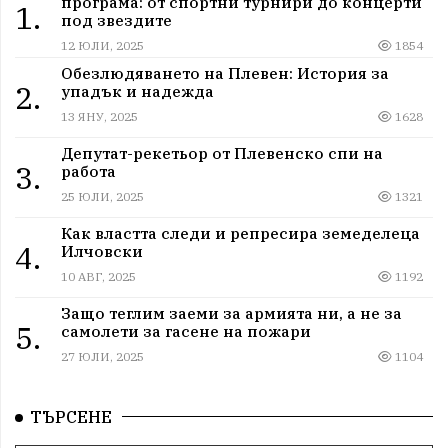
програма: от спортни турнири до концерти
1.
под звездите
12 ЮЛИ, 2025
1854
Обезлюдяването на Плевен: История за
2.
упадък и надежда
13 ЯНУ, 2025
1628
Депутат-рекетьор от Плевенско спи на
3.
работа
25 ЮЛИ, 2025
1321
Как властта следи и репресира земеделеца
4.
Илчовски
10 АВГ, 2025
1192
Защо теглим заеми за армията ни, а не за
5.
самолети за гасене на пожари
27 ЮЛИ, 2025
1104
ТЪРСЕНЕ