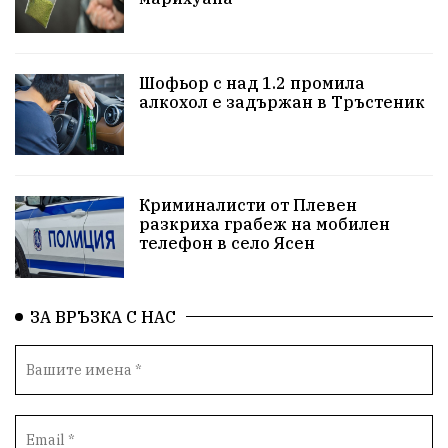
Бойко Борисов
ПрогнозаЗаВремето
ГЕРБ
репресии
изкуство
водна криза
Брест
Шофьор с над 1.2 промила
протести
водоснабдяване
Левски
алкохол е задържан в Тръстеник
Народно събрание
прокуратура
Бюджет2026
Плевенско
Новини
Традиции
Избори
Криминалисти от Плевен
разкриха грабеж на мобилен
Фолклор
Концерти
спорт
ПТП
ГДБОП
телефон в село Ясен
Финансиране
Купуване на гласове
ЗА ВРЪЗКА С НАС
Разследване
библиотека „Христо Смирненски“
партия "Мафия"
Росен Желязков
екология
Социална политика
Кайлъка
Пордим