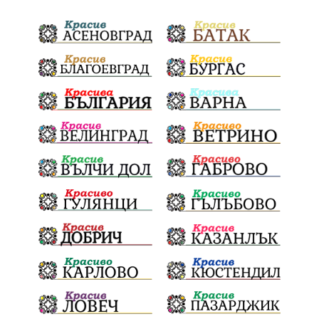
политически натиск
Васил Левски
Празници
Цени
МВР
инциденти
АПИ
Здраве
МРРБ
Долни Дъбник
Плевенска филхармония
Койнаре
Общински съвет
Наркотици
санкции
инвестиции
Окръжен съд
Лято 2025
културен календар
дело
подкрепа
Дарителска кампания
театър
Българска армия
Георги Парцалев
Радостин Василев
Регионална библиотека