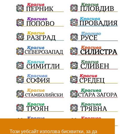
„Христо Смирненски“
напояване
„Евровизия“
24 май
РДПБЗН
спасителна акция
Проверка
проверки
ВиК Плевен
DARA
назначения
Андрей Гюров
изпълнителен директор
ОбластПлевен
Коледно градче
заместник-кмет
"Лукойл"
почит
загинала жена
Украйна
безводие
Заплахи
Гордост
МЗХ
Николай Попов
Червен бряг
НАП
Доброволци
Искър
ИзкуственИнтелект
катастрофи
Този уебсайт използва бисквитки, за да