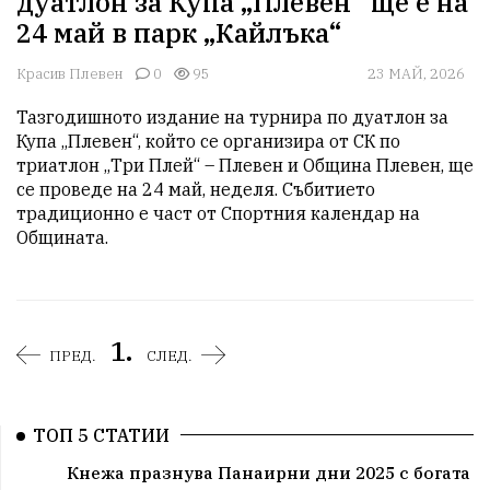
дуатлон за Купа „Плевен“ ще е на
24 май в парк „Кайлъка“
Красив Плевен
0
95
23 МАЙ, 2026
Тазгодишното издание на турнира по дуатлон за 
Купа „Плевен“, който се организира от СК по 
триатлон „Три Плей“ – Плевен и Община Плевен, ще 
се проведе на 24 май, неделя. Събитието 
традиционно е част от Спортния календар на 
Общината. 
1.
ПРЕД.
СЛЕД.
ТОП 5 СТАТИИ
Кнежа празнува Панаирни дни 2025 с богата