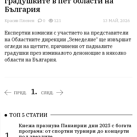
градушките в пет области на
България
Красив Плевен
0
121
13 МАЙ, 2026
Експертни комисии с участието на представители 
на Областните дирекции „Земеделие“ ще извършат 
огледи на щетите, причинени от падналите 
градушки през изминалото денонощие в няколко 
области на България.
1.
ПРЕД.
СЛЕД.
ТОП 5 СТАТИИ
Кнежа празнува Панаирни дни 2025 с богата
програма: от спортни турнири до концерти
1.
под звездите