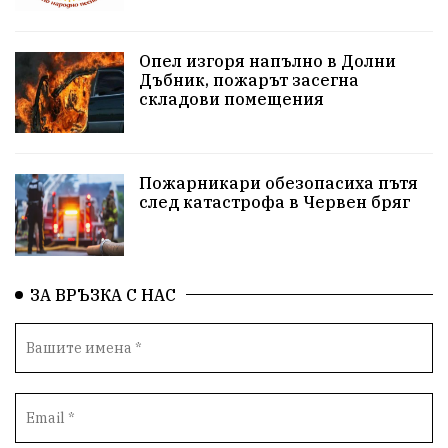
репресии
изкуство
водна криза
Брест
Опел изгоря напълно в Долни
протести
Фолклор
водоснабдяване
Дъбник, пожарът засегна
складови помещения
Левски
Народно събрание
прокуратура
Бюджет2026
Плевенско
Концерти
Пожарникари обезопасиха пътя
след катастрофа в Червен бряг
Новини
Традиции
Избори
Разследване
спорт
ПТП
ГДБОП
Финансиране
ЗА ВРЪЗКА С НАС
Купуване на гласове
библиотека „Христо Смирненски“
партия "Мафия"
Росен Желязков
екология
Социална политика
Кайлъка
Пордим