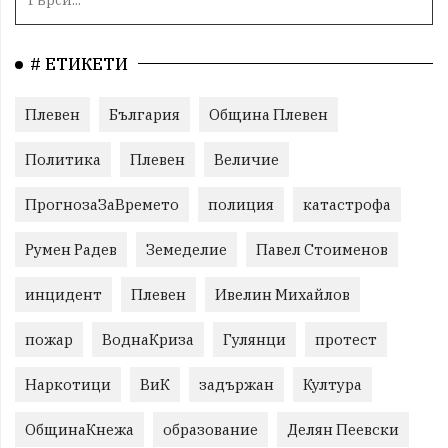
# ЕТИКЕТИ
Плевен
България
Община Плевен
Политика
Плевен
Величие
ПрогнозаЗаВремето
полиция
катастрофа
Румен Радев
Земеделие
Павел Стоименов
инцидент
Плевен
Ивелин Михайлов
пожар
ВоднаКриза
Гулянци
протест
Наркотици
ВиК
задържан
Култура
ОбщинаКнежа
образование
Делян Пеевски