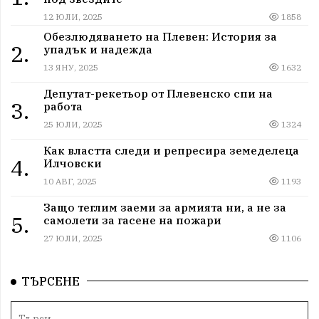
12 ЮЛИ, 2025
1858
Обезлюдяването на Плевен: История за
2.
упадък и надежда
13 ЯНУ, 2025
1632
Депутат-рекетьор от Плевенско спи на
3.
работа
25 ЮЛИ, 2025
1324
Как властта следи и репресира земеделеца
4.
Илчовски
10 АВГ, 2025
1193
Защо теглим заеми за армията ни, а не за
5.
самолети за гасене на пожари
27 ЮЛИ, 2025
1106
ТЪРСЕНЕ