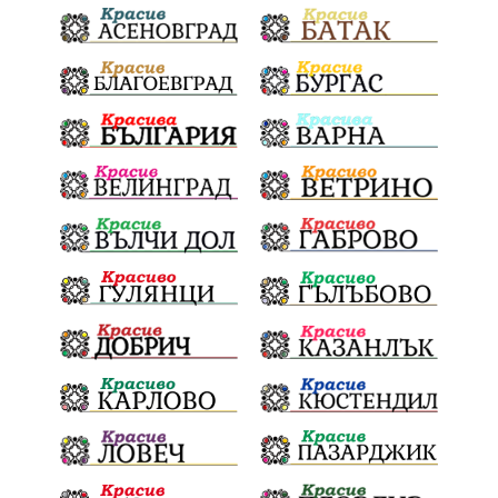
Евро
загинал
ВиК мрежа
политически натиск
Васил Левски
АПИ
Здраве
МРРБ
МВР
инциденти
Празници
Цени
ПожарнаБезопасност
Окръжен съд
санкции
инвестиции
Койнаре
Плевенска филхармония
Общински съвет
Наркотици
Лято 2025
щети
културен календар
Дарителска кампания
дело
подкрепа
театър
Българска армия
Георги Парцалев