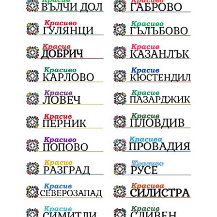
Окръжен съд
санкции
инвестиции
Койнаре
Плевенска филхармония
Общински съвет
Наркотици
Лято 2025
щети
културен календар
Дарителска кампания
дело
подкрепа
театър
Българска армия
Георги Парцалев
Радостин Василев
Регионална библиотека
„Христо Смирненски“
напояване
спасителна акция
„Евровизия“
24 май
DARA
назначения
Проверка
проверки