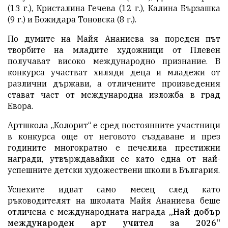
(13 г.), Кристалина Гечева (12 г.), Калина Бързашка
(9 г.) и Божидара Тоновска (8 г.).
По думите на Майя Ананиева за пореден път
творбите на младите художници от Плевен
получават високо международно признание. В
конкурса участват хиляди деца и младежи от
различни държави, а отличените произведения
стават част от международна изложба в град
Евора.
Артшкола „Колорит“ е сред постоянните участници
в конкурса още от неговото създаване и през
годините многократно е печелила престижни
награди, утвърждавайки се като една от най-
успешните детски художествени школи в България.
Успехите идват само месец след като
ръководителят на школата Майя Ананиева беше
отличена с международната награда
„Най-добър
международен арт учител за 2026“