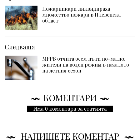
Пожарникари ликвидираха
множество пожари в Плевенска
област
Следваща
МРРБ отчита осем пъти по-малко
жители на воден режим в началото
на летния сезон
КОМЕНТАРИ
Има 0 коментара за статията
НАПИШЕТЕ КОМЕНТАР