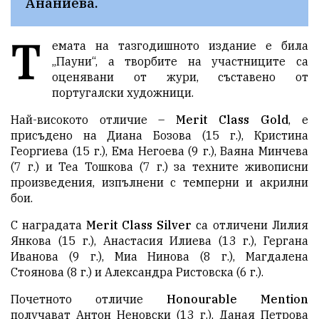
Ананиева.
Т
емата на тазгодишното издание е била
„Пауни“, а творбите на участниците са
оценявани от жури, съставено от
португалски художници.
Най-високото отличие –
Merit Class Gold
, е
присъдено на Диана Бозова (15 г.), Кристина
Георгиева (15 г.), Ема Негоева (9 г.), Ваяна Минчева
(7 г.) и Теа Тошкова (7 г.) за техните живописни
произведения, изпълнени с темперни и акрилни
бои.
С наградата
Merit Class Silver
са отличени Лилия
Янкова (15 г.), Анастасия Илиева (13 г.), Гергана
Иванова (9 г.), Миа Нинова (8 г.), Магдалена
Стоянова (8 г.) и Александра Ристовска (6 г.).
Почетното отличие
Honourable Mention
получават Антон Неновски (13 г.), Даная Петрова