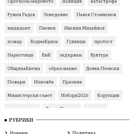
ПрогнозаЗаВремето
полиция
катастрофа
Румен Радев
Земеделие
Павел Стоименов
инцидент
Плевен
Ивелин Михайлов
пожар
ВоднаКриза
Гулянци
протест
Наркотици
ВиК
задържан
Култура
ОбщинаКнежа
образование
Делян Пеевски
Пожари
Изложба
Празник
Министерски съвет
Избори2026
Корупция
воден режим
ЛетниПожари
оставка
РУБРИКИ
ОбластПлевен
ученици
ремонти
Новини
Политика