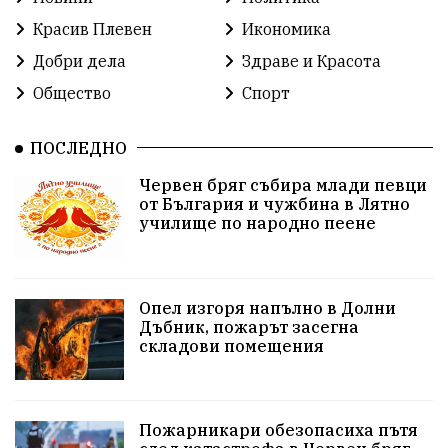
Красив Плевен
Сияна
МВР
Красив Плевен
Икономика
благотворителност
Илияна Йотова
Добри дела
Здраве и Красота
Общество
Спорт
Общински съвет
Общество
Икономика
Ивелин Михайлов
инфраструктура
ПОСЛЕДНО
Червен бряг събира млади певци
здравеопазване
концерт
задържани
от България и чужбина в Лятно
училище по народно пеене
Бойко Борисов
ПрогнозаЗаВремето
ГЕРБ
репресии
изкуство
водна криза
Брест
Опел изгоря напълно в Долни
протести
Фолклор
водоснабдяване
Дъбник, пожарът засегна
складови помещения
Левски
Народно събрание
прокуратура
Бюджет2026
Плевенско
Концерти
Пожарникари обезопасиха пътя