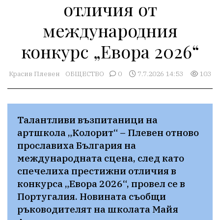
отличия от
международния
конкурс „Евора 2026“
Красив Плевен
ОБЩЕСТВО
0
7.7.2026 14:53
103
Талантливи възпитаници на 
артшкола „Колорит“ – Плевен отново 
прославиха България на 
международната сцена, след като 
спечелиха престижни отличия в 
конкурса „Евора 2026“, провел се в 
Португалия. Новината съобщи 
ръководителят на школата Майя 