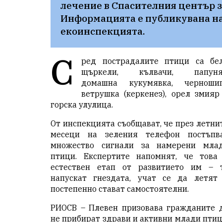
лечение в Спасителния център за
Информацията е публикувана на
екоинспекцията.
С
ред пострадалите птици са бе
щъркели, кълвачи, папуня
домашна кукумявка, черноши
ветрушка (керкенез), орел змияр
горска улулица.
От инспекцията съобщават, че през летни
месеци на зеления телефон постъпв
множество сигнали за намерени мла
птици. Експертите напомнят, че това
естествен етап от развитието им – 
напускат гнездата, учат се да летят
постепенно стават самостоятелни.
РИОСВ – Плевен призовава гражданите 
не прибират здрави и активни млади птиц