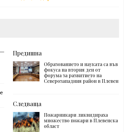
Предишна
Образованието и науката са във
фокуса на втория ден от
форума за развитието на
Северозападния район в Плевен
 е
Следваща
а
Пожарникари ликвидираха
множество пожари в Плевенска
област