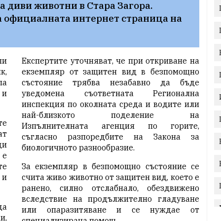
 диви животни в Стара Загора. 
 официалната интернет страница на 
ли
Експертите уточняват, че при откриване на
к,
екземпляр от защитен вид в безпомощно
па
състояние трябва незабавно да бъде
 и
уведомена съответната Регионална
инспекция по околната среда и водите или
най-близкото поделение на
те
Изпълнителната агенция по горите,
ат
съгласно разпоредбите на Закона за
ди
биологичното разнообразие.
 е
те
За екземпляр в безпомощно състояние се
 и
счита живо животно от защитен вид, което е
ранено, силно отслабнало, обездвижено
вследствие на продължително гладуване
да
или опаразитяване и се нуждае от
и,
специализирана помощ.