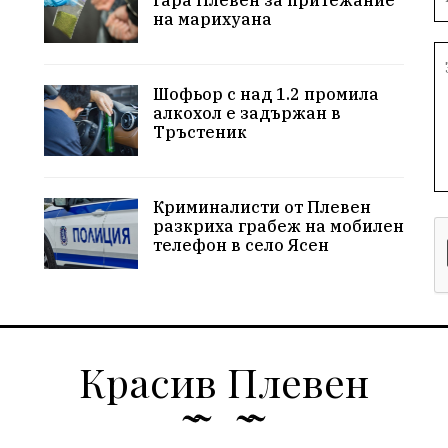
гара Плевен за притежание
на марихуана
Шофьор с над 1.2 промила
алкохол е задържан в
Тръстеник
Криминалисти от Плевен
разкриха грабеж на мобилен
телефон в село Ясен
Красив Плевен