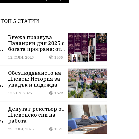
ТОП 5 СТАТИИ
Кнежа празнува
Панаирни дни 2025 с
.
богата програма: от
спортни турнири до
12 ЮЛИ, 2025
1855
концерти под
звездите
Обезлюдяването на
Плевен: История за
.
упадък и надежда
13 ЯНУ, 2025
1628
Депутат-рекетьор от
Плевенско спи на
.
работа
25 ЮЛИ, 2025
1321