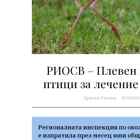
РИОСВ – Плевен 
птици за лечение
Красив Плевен
НОВИН
Регионалната инспекция по окол
е изпратила през месец юни общо