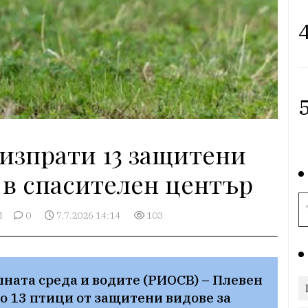
4
5
изпрати 13 защитени
 в спасителен център
И
0
7.7.2026 14:14
103
ната среда и водите (РИОСВ) – Плевен 
 13 птици от защитени видове за 