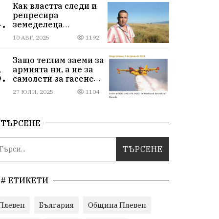
Как властта следи и
репресира
.
земеделеца
Илчовски
10 АВГ, 2025
1192
Защо теглим заеми за
армията ни, а не за
.
самолети за гасене
на пожари
27 ЮЛИ, 2025
1104
ТЪРСЕНЕ
# ЕТИКЕТИ
Плевен
България
Община Плевен