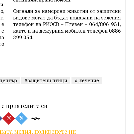
и.
о,
Сигнали за намерени животни от защитени
т.
видове могат да бъдат подавани на зеления
 е
телефон на РИОСВ – Плевен –
064/806 951
,
 е
както и на дежурния мобилен телефон
0886
на
399 054
.
го
 център
#защитени птици
# лечение
 с приятелите си
шата медия, подкрепете ни