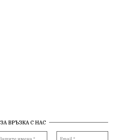
екология
Социална политика
Кайлъка
Пордим
ремонт
еврото
фестивал
Превенция
пожарна безопасност
акция
Ловеч
побой
Живопис
правосъдие
Исторически парк
престъпление
задържан мъж
Иван Петков
парк „Кайлъка“
ОбластПлевен
празнична програма
ЗА ВРЪЗКА С НАС
Българско производство