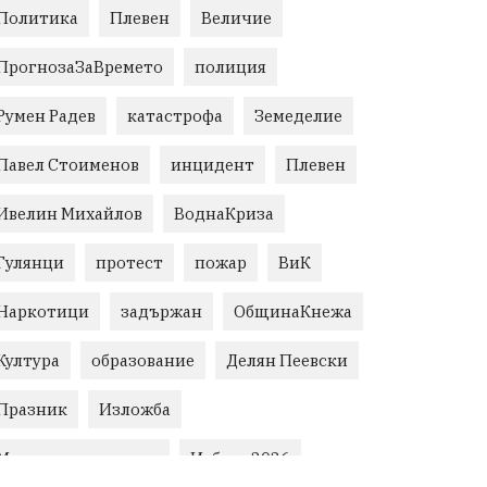
Политика
Плевен
Величие
ПрогнозаЗаВремето
полиция
Румен Радев
катастрофа
Земеделие
Павел Стоименов
инцидент
Плевен
Ивелин Михайлов
ВоднаКриза
Гулянци
протест
пожар
ВиК
Наркотици
задържан
ОбщинаКнежа
Култура
образование
Делян Пеевски
Празник
Изложба
Министерски съвет
Избори2026