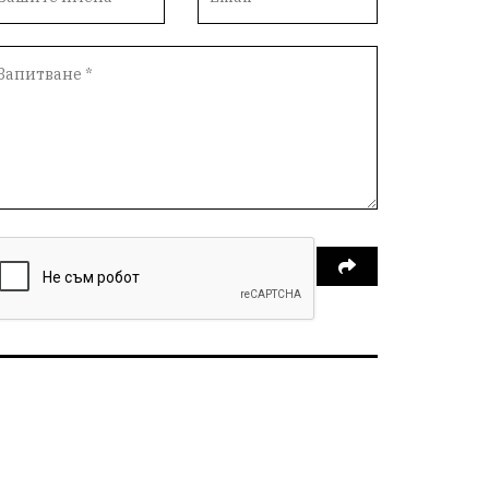
пътна безопасност
добро дело
Арест
правителство
справедливост
кражба
ДПС Ново начало
Пазарджик
#Белене
Евро
загинал
ВиК мрежа
политически натиск
Васил Левски
Празници
Цени
МВР
инциденти
АПИ
Здраве
МРРБ
Долни Дъбник
Плевенска филхармония
Койнаре
Общински съвет
Наркотици
санкции
инвестиции
Окръжен съд
Лято 2025