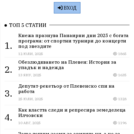
ВХОД
ТОП 5 СТАТИИ
Кнежа празнува Панаирни дни 2025 с богата
програма: от спортни турнири до концерти
1.
под звездите
12 ЮЛИ, 2025
1865
Обезлюдяването на Плевен: История за
2.
упадък и надежда
13 ЯНУ, 2025
1635
Депутат-рекетьор от Плевенско спи на
3.
работа
25 ЮЛИ, 2025
1328
Как властта следи и репресира земеделеца
4.
Илчовски
10 АВГ, 2025
1196
Защо теглим заеми за армията ни, а не за