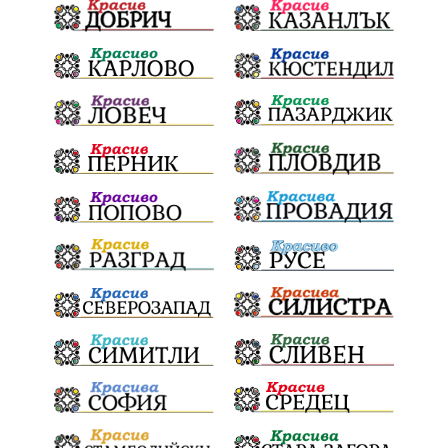
Общински съвет
Наркотици
Лято 2025
щети
културен календар
Дарителска кампания
дело
подкрепа
театър
Българска армия
Георги Парцалев
Радостин Василев
Регионална библиотека
„Христо Смирненски“
напояване
спасителна акция
„Евровизия“
24 май
DARA
назначения
Проверка
проверки
ВиК Плевен
Андрей Гюров
Тръстеник
изпълнителен директор
ОбластПлевен