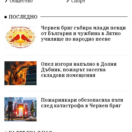
Общество
Спорт
Общински съвет
Общество
Икономика
Ивелин Михайлов
инфраструктура
ПОСЛЕДНО
Червен бряг събира млади певци
здравеопазване
концерт
задържани
от България и чужбина в Лятно
училище по народно пеене
Бойко Борисов
ПрогнозаЗаВремето
ГЕРБ
репресии
изкуство
водна криза
Брест
Опел изгоря напълно в Долни
протести
Фолклор
водоснабдяване
Дъбник, пожарът засегна
складови помещения
Левски
Народно събрание
прокуратура
Бюджет2026
Плевенско
Концерти
Пожарникари обезопасиха пътя
след катастрофа в Червен бряг
Новини
Традиции
Избори
Разследване
спорт
ПТП
ГДБОП
Финансиране