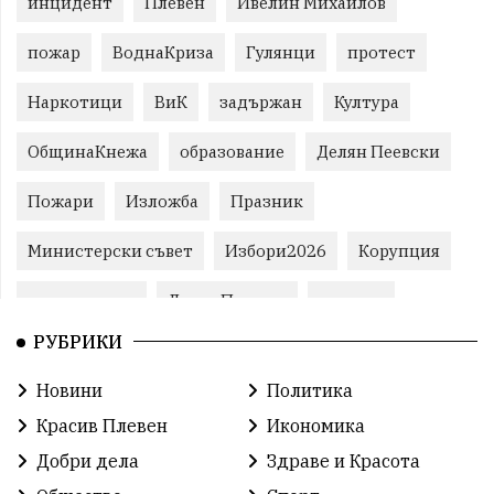
инцидент
Плевен
Ивелин Михайлов
пожар
ВоднаКриза
Гулянци
протест
Наркотици
ВиК
задържан
Култура
ОбщинаКнежа
образование
Делян Пеевски
Пожари
Изложба
Празник
Министерски съвет
Избори2026
Корупция
воден режим
ЛетниПожари
оставка
РУБРИКИ
ОбластПлевен
ученици
ремонти
Новини
Политика
Красив Плевен
Сияна
МВР
Красив Плевен
Икономика
благотворителност
Илияна Йотова
Добри дела
Здраве и Красота