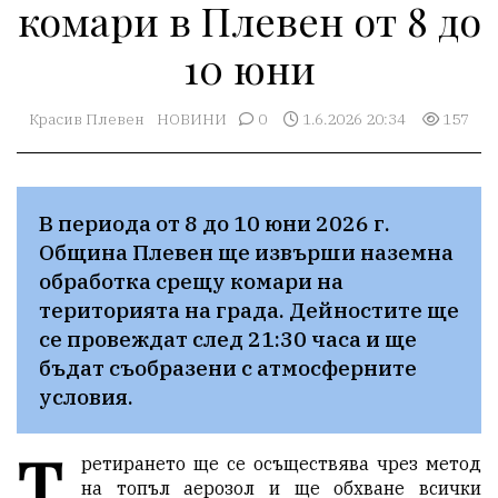
комари в Плевен от 8 до
10 юни
Красив Плевен
НОВИНИ
0
1.6.2026 20:34
157
В периода от 8 до 10 юни 2026 г. 
Община Плевен ще извърши наземна 
обработка срещу комари на 
територията на града. Дейностите ще 
се провеждат след 21:30 часа и ще 
бъдат съобразени с атмосферните 
условия.
Т
ретирането ще се осъществява чрез метод
на топъл аерозол и ще обхване всички