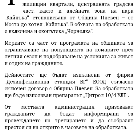
жилищни квартали, централната градска
част, както и алейната зона на парк
„Кайлъка“, стопанисвана от Община Плевен – от
Моста до хотел „Кайлъка“. В обхвата на обработката
е включена и екопътека „Чернелка“.
Мерките са част от програмата на общината за
ограничаване на популацията на комарите през
летния сезон и подобряване на условията за живот
и отдих на гражданите.
Дейностите ще бъдат изпълнени от фирма
„Дезинфекционна станция БГ“ ЕООД съгласно
сключен договор с Община Плевен. За обработката
ще бъде използван препаратът „Цитрол 10/4 УЛВ“.
От местната администрация призовават
гражданите да бъдат информирани за
провеждането на третирането и да съобразят
престоя си на открито в часовете на обработката.