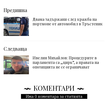
Предишна
Двама задържани след кражба на
портмоне от автомобил в Тръстеник
Следваща
Ивелин Михайлов: Процедурите в
парламента са „цирк“, а правата на
опозицията не се ограничават
КОМЕНТАРИ
Има 0 коментара за статията