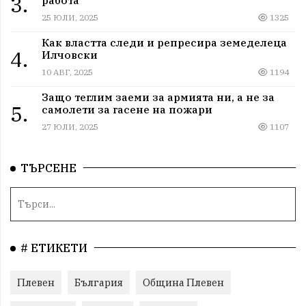
3.
25 ЮЛИ, 2025
1325
Как властта следи и репресира земеделеца
4.
Илчовски
10 АВГ, 2025
1194
Защо теглим заеми за армията ни, а не за
5.
самолети за гасене на пожари
27 ЮЛИ, 2025
1107
ТЪРСЕНЕ
# ЕТИКЕТИ
Плевен
България
Община Плевен