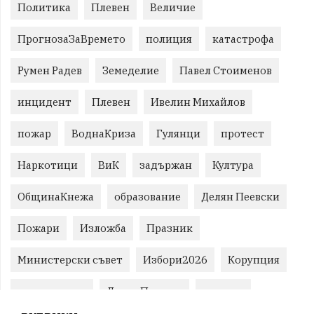
Политика
Плевен
Величие
ПрогнозаЗаВремето
полиция
катастрофа
Румен Радев
Земеделие
Павел Стоименов
инцидент
Плевен
Ивелин Михайлов
пожар
ВоднаКриза
Гулянци
протест
Наркотици
ВиК
задържан
Култура
ОбщинаКнежа
образование
Делян Пеевски
Пожари
Изложба
Празник
Министерски съвет
Избори2026
Корупция
воден режим
ЛетниПожари
оставка