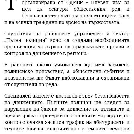
Т
организирана от ОДМВР – Плевен, има за
цел да осигури обществения ред и
безопасността както на зрелостниците, така
и на всички граждани по време на тържествата.
Служители на районните управления и сектор
„Пътна полиция“ вече са създали необходимата
организация за охрана на празничните прояви и
контрол на движението в региона.
В районите около училищата ще има засилено
полицейско присъствие, а обществени събития и
празненства ще бъдат наблюдавани и охранявани
от служители на реда.
Специален акцент е поставен върху безопасността
на движението. Пътните полицаи ще следят за
нарушения на Закона за движение по пътищата и
ще извършват проверки по основните маршрути, по
които се очаква засилен трафик на абитуриенти и
техните близки, включително в късните вечерни