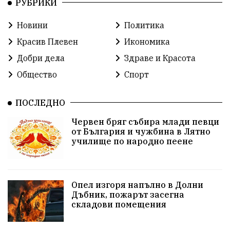
РУБРИКИ
ОбластПлевен
ученици
ремонти
Новини
Политика
Красив Плевен
Сияна
МВР
Красив Плевен
Икономика
благотворителност
Илияна Йотова
Добри дела
Здраве и Красота
Общество
Спорт
Общински съвет
Общество
Икономика
Ивелин Михайлов
инфраструктура
ПОСЛЕДНО
Червен бряг събира млади певци
здравеопазване
концерт
задържани
от България и чужбина в Лятно
училище по народно пеене
Бойко Борисов
ПрогнозаЗаВремето
ГЕРБ
репресии
изкуство
водна криза
Брест
Опел изгоря напълно в Долни
протести
Фолклор
водоснабдяване
Дъбник, пожарът засегна
складови помещения
Левски
Народно събрание
прокуратура