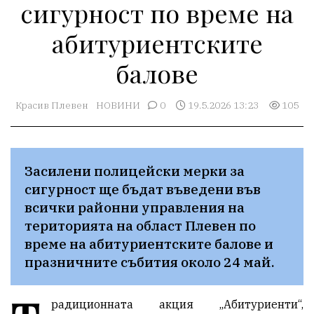
сигурност по време на
абитуриентските
балове
Красив Плевен
НОВИНИ
0
19.5.2026 13:23
105
Засилени полицейски мерки за 
сигурност ще бъдат въведени във 
всички районни управления на 
територията на област Плевен по 
време на абитуриентските балове и 
празничните събития около 24 май.
радиционната акция „Абитуриенти“,