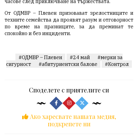
часове след приключване на тържествата.
От ОДМВР – Плевен призовават зрелостниците и
техните семейства да проявят разум и отговорност
по време на празниците, за да преминат те
спокойно и без инциденти.
#ОДМВР – Плевен
#24 май
#мерки за
сигурност
#абитуриентски балове
#Контрол
Споделете с приятелите си
Ако харесвате нашата медия,
подкрепете ни