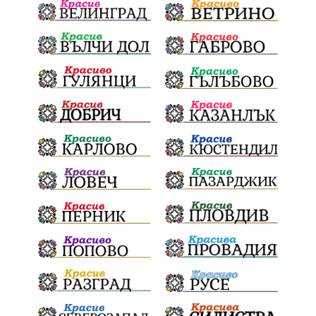
Празници
Цени
ПожарнаБезопасност
Окръжен съд
санкции
инвестиции
Койнаре
Плевенска филхармония
Общински съвет
Наркотици
Лято 2025
щети
културен календар
Дарителска кампания
дело
подкрепа
театър
Българска армия
Георги Парцалев
Радостин Василев
Регионална библиотека
„Христо Смирненски“
напояване
спасителна акция
„Евровизия“
24 май